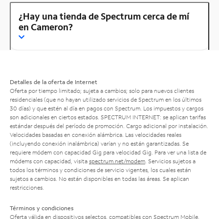
¿Hay una tienda de Spectrum cerca de mí
en Cameron?
Detalles de la oferta de Internet
Oferta por tiempo limitado; sujeta a cambios; solo para nuevos clientes
residenciales (que no hayan utilizado servicios de Spectrum en los últimos
30 días) y que estén al día en pagos con Spectrum. Los impuestos y cargos
son adicionales en ciertos estados. SPECTRUM INTERNET: se aplican tarifas
estándar después del período de promoción. Cargo adicional por instalación.
Velocidades basadas en conexión alámbrica. Las velocidades reales
(incluyendo conexión inalámbrica) varían y no están garantizadas. Se
requiere módem con capacidad Gig para velocidad Gig. Para ver una lista de
módems con capacidad, visita
spectrum.net/modem
. Servicios sujetos a
todos los términos y condiciones de servicio vigentes, los cuales están
sujetos a cambios. No están disponibles en todas las áreas. Se aplican
restricciones.
Términos y condiciones
Oferta válida en dispositivos selectos, compatibles con Spectrum Mobile.