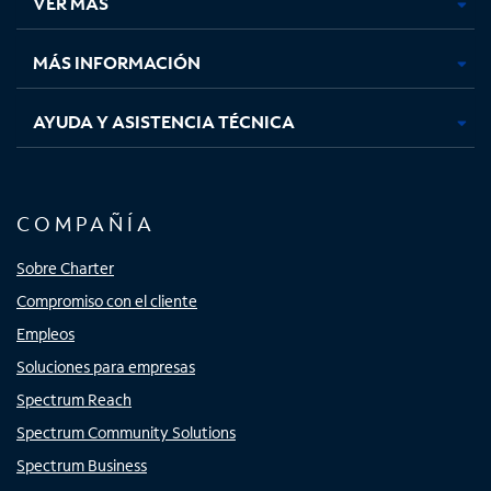
VER MÁS
pestaña
pestaña
pestaña
pestaña
nueva
nueva
nueva
nueva
MÁS INFORMACIÓN
AYUDA Y ASISTENCIA TÉCNICA
COMPAÑÍA
Sobre Charter
Compromiso con el cliente
Empleos
Soluciones para empresas
Spectrum Reach
Spectrum Community Solutions
Spectrum Business