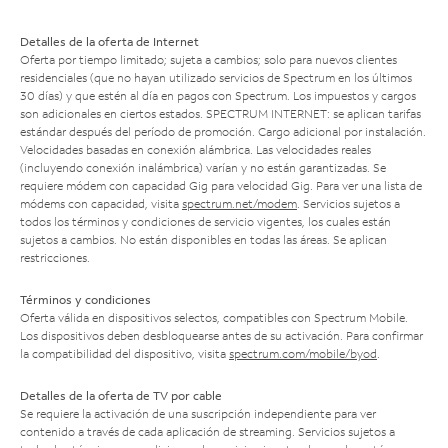
Detalles de la oferta de Internet
Oferta por tiempo limitado; sujeta a cambios; solo para nuevos clientes
residenciales (que no hayan utilizado servicios de Spectrum en los últimos
30 días) y que estén al día en pagos con Spectrum. Los impuestos y cargos
son adicionales en ciertos estados. SPECTRUM INTERNET: se aplican tarifas
estándar después del período de promoción. Cargo adicional por instalación.
Velocidades basadas en conexión alámbrica. Las velocidades reales
(incluyendo conexión inalámbrica) varían y no están garantizadas. Se
requiere módem con capacidad Gig para velocidad Gig. Para ver una lista de
módems con capacidad, visita
spectrum.net/modem
. Servicios sujetos a
todos los términos y condiciones de servicio vigentes, los cuales están
sujetos a cambios. No están disponibles en todas las áreas. Se aplican
restricciones.
Términos y condiciones
Oferta válida en dispositivos selectos, compatibles con Spectrum Mobile.
Los dispositivos deben desbloquearse antes de su activación. Para confirmar
la compatibilidad del dispositivo, visita
spectrum.com/mobile/byod
.
Detalles de la oferta de TV por cable
Se requiere la activación de una suscripción independiente para ver
contenido a través de cada aplicación de streaming. Servicios sujetos a