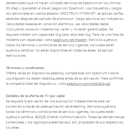
residenciales (que no hayan utilizado servicios de Spectrum en los últimos
30 días) y que estén al día en pagos con Spectrum. Los impuestos y cargos
son adicionales en ciertos estados. SPECTRUM INTERNET: se aplican tarifas
estándar después del período de promoción. Cargo adicional por instalación.
Velocidades basadas en conexión alámbrica. Las velocidades reales
(incluyendo conexión inalámbrica) varían y no están garantizadas. Se
requiere módem con capacidad Gig para velocidad Gig. Para ver una lista de
módems con capacidad, visita
spectrum.net/modem
. Servicios sujetos a
todos los términos y condiciones de servicio vigentes, los cuales están
sujetos a cambios. No están disponibles en todas las áreas. Se aplican
restricciones.
Términos y condiciones
Oferta válida en dispositivos selectos, compatibles con Spectrum Mobile.
Los dispositivos deben desbloquearse antes de su activación. Para confirmar
la compatibilidad del dispositivo, visita
spectrum.com/mobile/byod
.
Detalles de la oferta de TV por cable
Se requiere la activación de una suscripción independiente para ver
contenido a través de cada aplicación de streaming. Servicios sujetos a
todos los términos y condiciones de servicio vigentes, los cuales están
sujetos a cambios. ©2025 Charter Communications. Todas las demás marcas
comerciales y los logotipos presentes aquí son propiedad de sus respectivos
titulares.