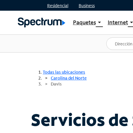
Residencial
Business
Paquetes
Internet
arrow_drop_down
arrow_drop
Ver paquetes
Spectr
Spectrum One
Planes
Mejores ofertas
Spectr
Ofertas en tu área
Intern
Todas las ubicaciones
Carolina del Norte
Davis
Servicios de