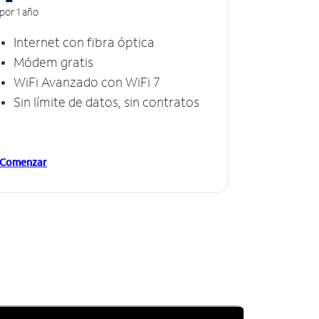
por 1 año
Internet con fibra óptica
Módem gratis
WiFi Avanzado con WiFi 7
Sin límite de datos, sin contratos
Comenzar