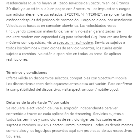
residenciales (que no hayan utilizado servicios de Spectrum en los últimos
30 días) y que estén al día en pagos con Spectrum. Los impuestos y cargos
son adicionales en ciertos estados. SPECTRUM INTERNET: se aplican tarifas
estándar después del período de promoción. Cargo adicional por instalación.
Velocidades basadas en conexión alámbrica. Las velocidades reales
(incluyendo conexión inalámbrica) varían y no están garantizadas. Se
requiere módem con capacidad Gig para velocidad Gig. Para ver una lista de
módems con capacidad, visita
spectrum.net/modem
. Servicios sujetos a
todos los términos y condiciones de servicio vigentes, los cuales están
sujetos a cambios. No están disponibles en todas las áreas. Se aplican
restricciones.
Términos y condiciones
Oferta válida en dispositivos selectos, compatibles con Spectrum Mobile.
Los dispositivos deben desbloquearse antes de su activación. Para confirmar
la compatibilidad del dispositivo, visita
spectrum.com/mobile/byod
.
Detalles de la oferta de TV por cable
Se requiere la activación de una suscripción independiente para ver
contenido a través de cada aplicación de streaming. Servicios sujetos a
todos los términos y condiciones de servicio vigentes, los cuales están
sujetos a cambios. ©2025 Charter Communications. Todas las demás marcas
comerciales y los logotipos presentes aquí son propiedad de sus respectivos
titulares.