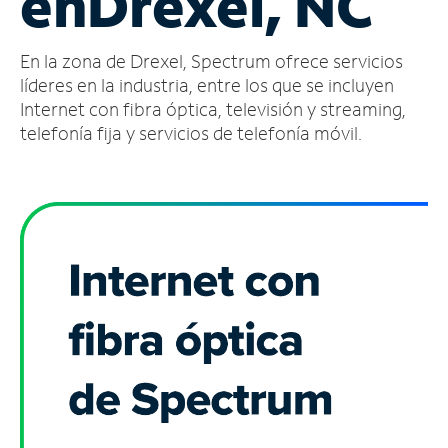
en
Drexel, NC
Administrar
En la zona de Drexel, Spectrum ofrece servicios
cuenta
Encuentra
líderes en la industria, entre los que se incluyen
una
Internet con fibra óptica, televisión y streaming,
tienda
telefonía fija y servicios de telefonía móvil.