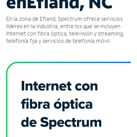
en
Efland, NC
Administrar
En la zona de Efland, Spectrum ofrece servicios
cuenta
Encuentra
líderes en la industria, entre los que se incluyen
una
Internet con fibra óptica, televisión y streaming,
tienda
telefonía fija y servicios de telefonía móvil.