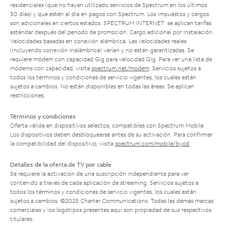
residenciales (que no hayan utilizado servicios de Spectrum en los últimos
30 días) y que estén al día en pagos con Spectrum. Los impuestos y cargos
son adicionales en ciertos estados. SPECTRUM INTERNET: se aplican tarifas
estándar después del período de promoción. Cargo adicional por instalación.
Velocidades basadas en conexión alámbrica. Las velocidades reales
(incluyendo conexión inalámbrica) varían y no están garantizadas. Se
requiere módem con capacidad Gig para velocidad Gig. Para ver una lista de
módems con capacidad, visita
spectrum.net/modem
. Servicios sujetos a
todos los términos y condiciones de servicio vigentes, los cuales están
sujetos a cambios. No están disponibles en todas las áreas. Se aplican
restricciones.
Términos y condiciones
Oferta válida en dispositivos selectos, compatibles con Spectrum Mobile.
Los dispositivos deben desbloquearse antes de su activación. Para confirmar
la compatibilidad del dispositivo, visita
spectrum.com/mobile/byod
.
Detalles de la oferta de TV por cable
Se requiere la activación de una suscripción independiente para ver
contenido a través de cada aplicación de streaming. Servicios sujetos a
todos los términos y condiciones de servicio vigentes, los cuales están
sujetos a cambios. ©2025 Charter Communications. Todas las demás marcas
comerciales y los logotipos presentes aquí son propiedad de sus respectivos
titulares.