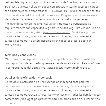
residenciales (que no hayan utilizado servicios de Spectrum en los últimos
30 días) y que estén al día en pagos con Spectrum. Los impuestos y cargos
son adicionales en ciertos estados. SPECTRUM INTERNET: se aplican tarifas
estándar después del período de promoción. Cargo adicional por instalación.
Velocidades basadas en conexión alámbrica. Las velocidades reales
(incluyendo conexión inalámbrica) varían y no están garantizadas. Se
requiere módem con capacidad Gig para velocidad Gig. Para ver una lista de
módems con capacidad, visita
spectrum.net/modem
. Servicios sujetos a
todos los términos y condiciones de servicio vigentes, los cuales están
sujetos a cambios. No están disponibles en todas las áreas. Se aplican
restricciones.
Términos y condiciones
Oferta válida en dispositivos selectos, compatibles con Spectrum Mobile.
Los dispositivos deben desbloquearse antes de su activación. Para confirmar
la compatibilidad del dispositivo, visita
spectrum.com/mobile/byod
.
Detalles de la oferta de TV por cable
Se requiere la activación de una suscripción independiente para ver
contenido a través de cada aplicación de streaming. Servicios sujetos a
todos los términos y condiciones de servicio vigentes, los cuales están
sujetos a cambios. ©2025 Charter Communications. Todas las demás marcas
comerciales y los logotipos presentes aquí son propiedad de sus respectivos
titulares.