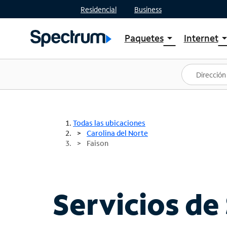
Residencial
Business
Paquetes
Internet
arrow_drop_down
arrow_drop
Ver paquetes
Spectr
Spectrum One
Planes
Mejores ofertas
Spectr
Ofertas en tu área
Intern
Todas las ubicaciones
Carolina del Norte
Faison
Servicios de