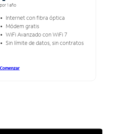
por 1 año
Internet con fibra óptica
Módem gratis
WiFi Avanzado con WiFi 7
Sin límite de datos, sin contratos
Comenzar