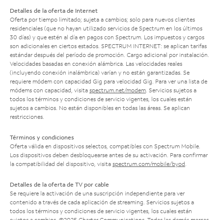
Detalles de la oferta de Internet
Oferta por tiempo limitado; sujeta a cambios; solo para nuevos clientes
residenciales (que no hayan utilizado servicios de Spectrum en los últimos
30 días) y que estén al día en pagos con Spectrum. Los impuestos y cargos
son adicionales en ciertos estados. SPECTRUM INTERNET: se aplican tarifas
estándar después del período de promoción. Cargo adicional por instalación.
Velocidades basadas en conexión alámbrica. Las velocidades reales
(incluyendo conexión inalámbrica) varían y no están garantizadas. Se
requiere módem con capacidad Gig para velocidad Gig. Para ver una lista de
módems con capacidad, visita
spectrum.net/modem
. Servicios sujetos a
todos los términos y condiciones de servicio vigentes, los cuales están
sujetos a cambios. No están disponibles en todas las áreas. Se aplican
restricciones.
Términos y condiciones
Oferta válida en dispositivos selectos, compatibles con Spectrum Mobile.
Los dispositivos deben desbloquearse antes de su activación. Para confirmar
la compatibilidad del dispositivo, visita
spectrum.com/mobile/byod
.
Detalles de la oferta de TV por cable
Se requiere la activación de una suscripción independiente para ver
contenido a través de cada aplicación de streaming. Servicios sujetos a
todos los términos y condiciones de servicio vigentes, los cuales están
sujetos a cambios. ©2025 Charter Communications. Todas las demás marcas