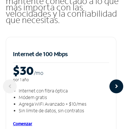
mantente conectado a lo que
más importa con las
velocidades y la confiabilidad
que necesitas.
Internet de 100 Mbps
$30
/m
o
por 1 año
Internet con fibra óptica
Módem gratis
Agrega WiFi Avanzado + $10/mes
Sin límite de datos, sin contratos
Comenzar