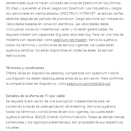
residenciales (que no hayan utilizado servicios de Spectrum en los últimos
30 días) y que estén al día en pagos con Spectrum. Los impuestos y cargos
son adicionales en ciertos estados. SPECTRUM INTERNET: se aplican tarifas
estándar después del período de promoción. Cargo adicional por instalación.
Velocidades basadas en conexión alámbrica. Las velocidades reales
(incluyendo conexión inalámbrica) varían y no están garantizadas. Se
requiere módem con capacidad Gig para velocidad Gig. Para ver una lista de
módems con capacidad, visita
spectrum.net/modem
. Servicios sujetos a
todos los términos y condiciones de servicio vigentes, los cuales están
sujetos a cambios. No están disponibles en todas las áreas. Se aplican
restricciones.
Términos y condiciones
Oferta válida en dispositivos selectos, compatibles con Spectrum Mobile.
Los dispositivos deben desbloquearse antes de su activación. Para confirmar
la compatibilidad del dispositivo, visita
spectrum.com/mobile/byod
.
Detalles de la oferta de TV por cable
Se requiere la activación de una suscripción independiente para ver
contenido a través de cada aplicación de streaming. Servicios sujetos a
todos los términos y condiciones de servicio vigentes, los cuales están
sujetos a cambios. ©2025 Charter Communications. Todas las demás marcas
comerciales y los logotipos presentes aquí son propiedad de sus respectivos
titulares.