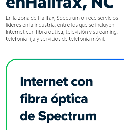
en
Halifax, NC
Administrar
En la zona de Halifax, Spectrum ofrece servicios
cuenta
Encuentra
líderes en la industria, entre los que se incluyen
una
Internet con fibra óptica, televisión y streaming,
tienda
telefonía fija y servicios de telefonía móvil.