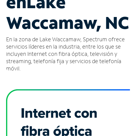
en
Lake
Administrar
Waccamaw, NC
cuenta
Encuentra
una
En la zona de Lake Waccamaw, Spectrum ofrece
tienda
servicios líderes en la industria, entre los que se
incluyen Internet con fibra óptica, televisión y
streaming, telefonía fija y servicios de telefonía
móvil.