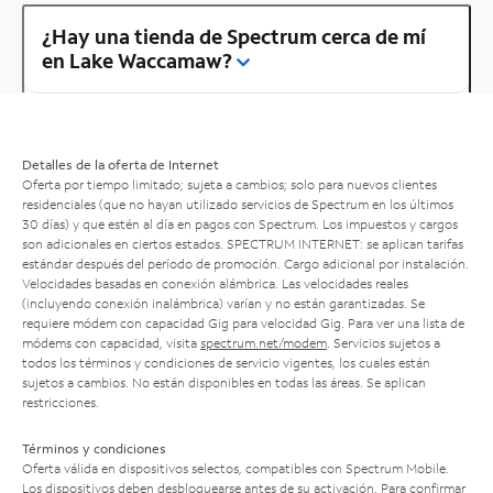
¿Hay una tienda de Spectrum cerca de mí
en Lake Waccamaw?
Detalles de la oferta de Internet
Oferta por tiempo limitado; sujeta a cambios; solo para nuevos clientes
residenciales (que no hayan utilizado servicios de Spectrum en los últimos
30 días) y que estén al día en pagos con Spectrum. Los impuestos y cargos
son adicionales en ciertos estados. SPECTRUM INTERNET: se aplican tarifas
estándar después del período de promoción. Cargo adicional por instalación.
Velocidades basadas en conexión alámbrica. Las velocidades reales
(incluyendo conexión inalámbrica) varían y no están garantizadas. Se
requiere módem con capacidad Gig para velocidad Gig. Para ver una lista de
módems con capacidad, visita
spectrum.net/modem
. Servicios sujetos a
todos los términos y condiciones de servicio vigentes, los cuales están
sujetos a cambios. No están disponibles en todas las áreas. Se aplican
restricciones.
Términos y condiciones
Oferta válida en dispositivos selectos, compatibles con Spectrum Mobile.
Los dispositivos deben desbloquearse antes de su activación. Para confirmar