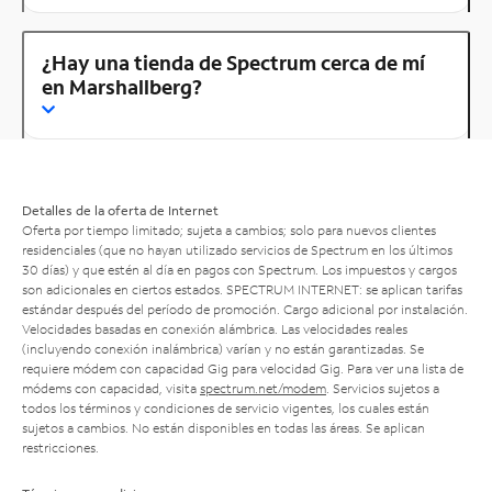
¿Hay una tienda de Spectrum cerca de mí
en Marshallberg?
Detalles de la oferta de Internet
Oferta por tiempo limitado; sujeta a cambios; solo para nuevos clientes
residenciales (que no hayan utilizado servicios de Spectrum en los últimos
30 días) y que estén al día en pagos con Spectrum. Los impuestos y cargos
son adicionales en ciertos estados. SPECTRUM INTERNET: se aplican tarifas
estándar después del período de promoción. Cargo adicional por instalación.
Velocidades basadas en conexión alámbrica. Las velocidades reales
(incluyendo conexión inalámbrica) varían y no están garantizadas. Se
requiere módem con capacidad Gig para velocidad Gig. Para ver una lista de
módems con capacidad, visita
spectrum.net/modem
. Servicios sujetos a
todos los términos y condiciones de servicio vigentes, los cuales están
sujetos a cambios. No están disponibles en todas las áreas. Se aplican
restricciones.