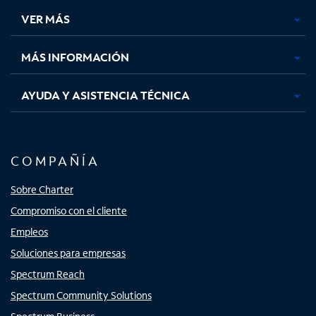
una
una
una
una
VER MÁS
pestaña
pestaña
pestaña
pestaña
nueva
nueva
nueva
nueva
MÁS INFORMACIÓN
AYUDA Y ASISTENCIA TÉCNICA
COMPAÑÍA
Sobre Charter
Compromiso con el cliente
Empleos
Soluciones para empresas
Spectrum Reach
Spectrum Community Solutions