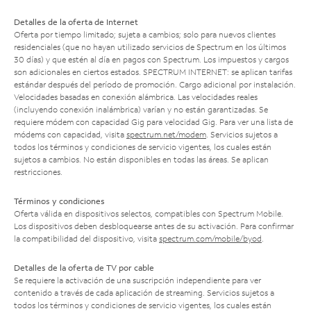
Detalles de la oferta de Internet
Oferta por tiempo limitado; sujeta a cambios; solo para nuevos clientes
residenciales (que no hayan utilizado servicios de Spectrum en los últimos
30 días) y que estén al día en pagos con Spectrum. Los impuestos y cargos
son adicionales en ciertos estados. SPECTRUM INTERNET: se aplican tarifas
estándar después del período de promoción. Cargo adicional por instalación.
Velocidades basadas en conexión alámbrica. Las velocidades reales
(incluyendo conexión inalámbrica) varían y no están garantizadas. Se
requiere módem con capacidad Gig para velocidad Gig. Para ver una lista de
módems con capacidad, visita
spectrum.net/modem
. Servicios sujetos a
todos los términos y condiciones de servicio vigentes, los cuales están
sujetos a cambios. No están disponibles en todas las áreas. Se aplican
restricciones.
Términos y condiciones
Oferta válida en dispositivos selectos, compatibles con Spectrum Mobile.
Los dispositivos deben desbloquearse antes de su activación. Para confirmar
la compatibilidad del dispositivo, visita
spectrum.com/mobile/byod
.
Detalles de la oferta de TV por cable
Se requiere la activación de una suscripción independiente para ver
contenido a través de cada aplicación de streaming. Servicios sujetos a
todos los términos y condiciones de servicio vigentes, los cuales están