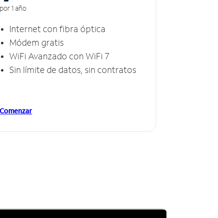
por 1 año
Internet con fibra óptica
Módem gratis
WiFi Avanzado con WiFi 7
Sin límite de datos, sin contratos
Comenzar