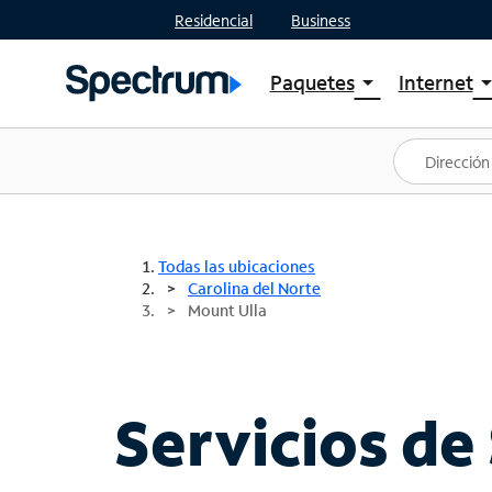
Residencial
Business
Paquetes
Internet
arrow_drop_down
arrow_drop
Ver paquetes
Spectr
Spectrum One
Planes
Mejores ofertas
Spectr
Ofertas en tu área
Intern
Todas las ubicaciones
Carolina del Norte
Mount Ulla
Servicios de