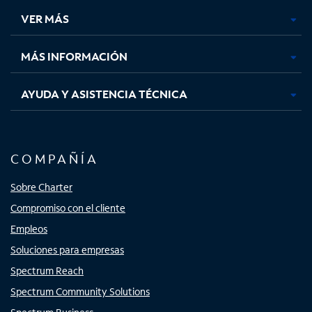
una
una
una
una
VER MÁS
pestaña
pestaña
pestaña
pestaña
nueva
nueva
nueva
nueva
MÁS INFORMACIÓN
AYUDA Y ASISTENCIA TÉCNICA
COMPAÑÍA
Sobre Charter
Compromiso con el cliente
Empleos
Soluciones para empresas
Spectrum Reach
Spectrum Community Solutions