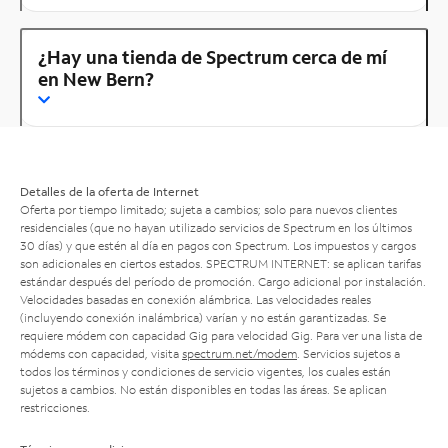
¿Hay una tienda de Spectrum cerca de mí
en New Bern?
Detalles de la oferta de Internet
Oferta por tiempo limitado; sujeta a cambios; solo para nuevos clientes
residenciales (que no hayan utilizado servicios de Spectrum en los últimos
30 días) y que estén al día en pagos con Spectrum. Los impuestos y cargos
son adicionales en ciertos estados. SPECTRUM INTERNET: se aplican tarifas
estándar después del período de promoción. Cargo adicional por instalación.
Velocidades basadas en conexión alámbrica. Las velocidades reales
(incluyendo conexión inalámbrica) varían y no están garantizadas. Se
requiere módem con capacidad Gig para velocidad Gig. Para ver una lista de
módems con capacidad, visita
spectrum.net/modem
. Servicios sujetos a
todos los términos y condiciones de servicio vigentes, los cuales están
sujetos a cambios. No están disponibles en todas las áreas. Se aplican
restricciones.