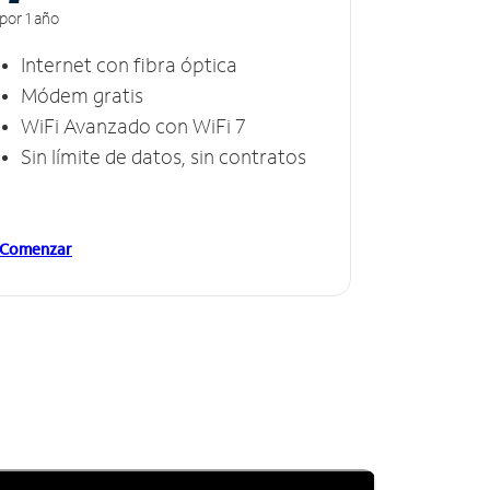
por 1 año
Internet con fibra óptica
Módem gratis
WiFi Avanzado con WiFi 7
Sin límite de datos, sin contratos
Comenzar