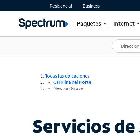
Residencial
Business
Paquetes
Internet
arrow_drop_down
arrow_drop
Ver paquetes
Spectr
Spectrum One
Planes
Mejores ofertas
Spectr
Ofertas en tu área
Intern
Todas las ubicaciones
Carolina del Norte
Newton Grove
Servicios de