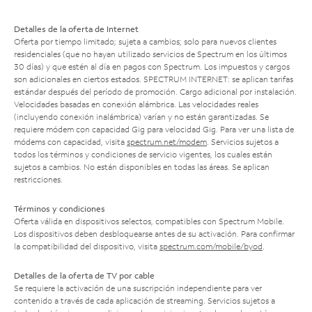
Detalles de la oferta de Internet
Oferta por tiempo limitado; sujeta a cambios; solo para nuevos clientes
residenciales (que no hayan utilizado servicios de Spectrum en los últimos
30 días) y que estén al día en pagos con Spectrum. Los impuestos y cargos
son adicionales en ciertos estados. SPECTRUM INTERNET: se aplican tarifas
estándar después del período de promoción. Cargo adicional por instalación.
Velocidades basadas en conexión alámbrica. Las velocidades reales
(incluyendo conexión inalámbrica) varían y no están garantizadas. Se
requiere módem con capacidad Gig para velocidad Gig. Para ver una lista de
módems con capacidad, visita
spectrum.net/modem
. Servicios sujetos a
todos los términos y condiciones de servicio vigentes, los cuales están
sujetos a cambios. No están disponibles en todas las áreas. Se aplican
restricciones.
Términos y condiciones
Oferta válida en dispositivos selectos, compatibles con Spectrum Mobile.
Los dispositivos deben desbloquearse antes de su activación. Para confirmar
la compatibilidad del dispositivo, visita
spectrum.com/mobile/byod
.
Detalles de la oferta de TV por cable
Se requiere la activación de una suscripción independiente para ver
contenido a través de cada aplicación de streaming. Servicios sujetos a