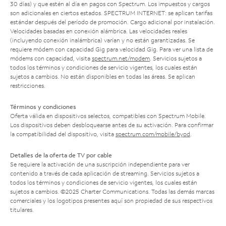
30 días) y que estén al día en pagos con Spectrum. Los impuestos y cargos
son adicionales en ciertos estados. SPECTRUM INTERNET: se aplican tarifas
estándar después del período de promoción. Cargo adicional por instalación.
Velocidades basadas en conexión alámbrica. Las velocidades reales
(incluyendo conexión inalámbrica) varían y no están garantizadas. Se
requiere módem con capacidad Gig para velocidad Gig. Para ver una lista de
módems con capacidad, visita
spectrum.net/modem
. Servicios sujetos a
todos los términos y condiciones de servicio vigentes, los cuales están
sujetos a cambios. No están disponibles en todas las áreas. Se aplican
restricciones.
Términos y condiciones
Oferta válida en dispositivos selectos, compatibles con Spectrum Mobile.
Los dispositivos deben desbloquearse antes de su activación. Para confirmar
la compatibilidad del dispositivo, visita
spectrum.com/mobile/byod
.
Detalles de la oferta de TV por cable
Se requiere la activación de una suscripción independiente para ver
contenido a través de cada aplicación de streaming. Servicios sujetos a
todos los términos y condiciones de servicio vigentes, los cuales están
sujetos a cambios. ©2025 Charter Communications. Todas las demás marcas
comerciales y los logotipos presentes aquí son propiedad de sus respectivos
titulares.