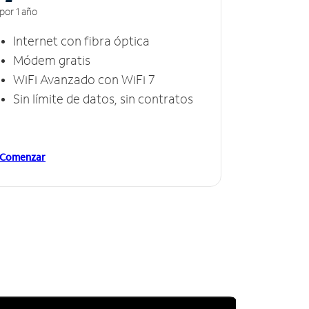
por 1 año
Internet con fibra óptica
Módem gratis
WiFi Avanzado con WiFi 7
Sin límite de datos, sin contratos
Comenzar