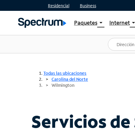
Residencial
Business
Paquetes
Internet
arrow_drop_down
arrow_drop
Ver paquetes
Spectr
Spectrum One
Planes
Mejores ofertas
Spectr
Ofertas en tu área
Intern
Todas las ubicaciones
Carolina del Norte
Wilmington
Servicios de