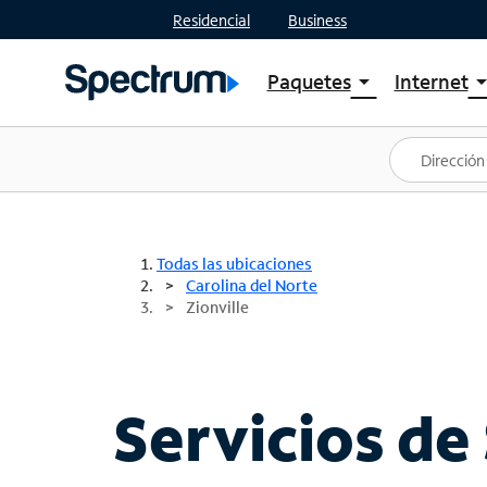
Residencial
Business
Paquetes
Internet
arrow_drop_down
arrow_drop
Ver paquetes
Spectr
Spectrum One
Planes
Mejores ofertas
Spectr
Ofertas en tu área
Intern
Todas las ubicaciones
Carolina del Norte
Zionville
Servicios de