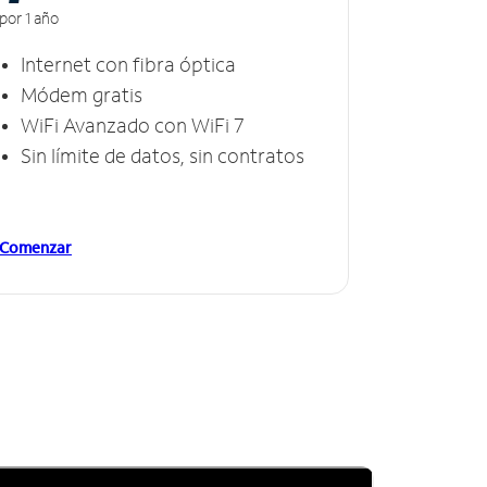
por 1 año
Internet con fibra óptica
Módem gratis
WiFi Avanzado con WiFi 7
Sin límite de datos, sin contratos
Comenzar