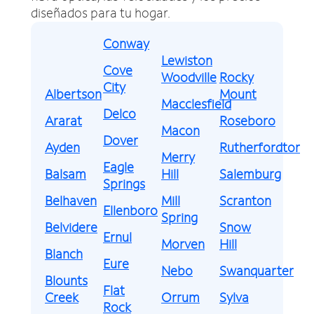
diseñados para tu hogar.
Conway
Lewiston
Cove
Woodville
Rocky
City
Albertson
Mount
Macclesfield
Delco
Ararat
Roseboro
Macon
Dover
Ayden
Rutherfordton
Merry
Eagle
Balsam
Hill
Salemburg
Springs
Belhaven
Mill
Scranton
Ellenboro
Spring
Belvidere
Snow
Ernul
Morven
Hill
Blanch
Eure
Nebo
Swanquarter
Blounts
Flat
Creek
Orrum
Sylva
Rock