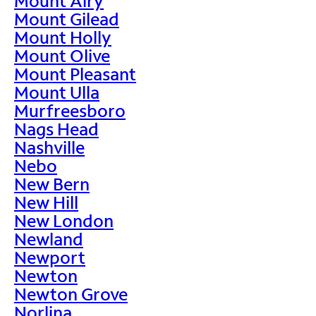
Mount Airy
Mount Gilead
Mount Holly
Mount Olive
Mount Pleasant
Mount Ulla
Murfreesboro
Nags Head
Nashville
Nebo
New Bern
New Hill
New London
Newland
Newport
Newton
Newton Grove
Norlina