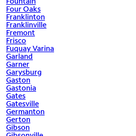
Fountain
Four Oaks
Franklinton
Franklinville
Fremont
Frisco
Fuquay Varina
Garland
Garner
Garysburg
Gaston
Gastonia
Gates
Gatesville
Germanton
Gerton
Gibson
Gibsonville