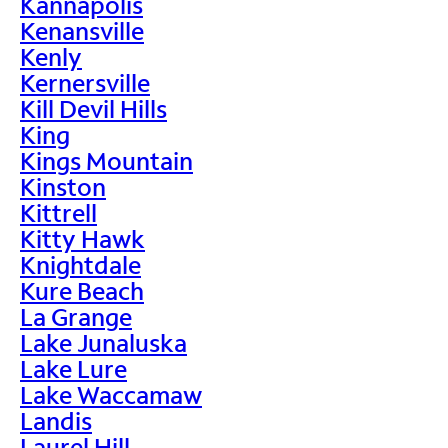
Kannapolis
Kenansville
Kenly
Kernersville
Kill Devil Hills
King
Kings Mountain
Kinston
Kittrell
Kitty Hawk
Knightdale
Kure Beach
La Grange
Lake Junaluska
Lake Lure
Lake Waccamaw
Landis
Laurel Hill