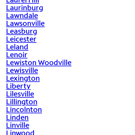
Laurinburg
Lawndale
Lawsonville
Leasburg
Leicester
Leland
Lenoir
Lewiston Woodville
Lewisville
Lexington
Liberty
Lilesville
Lillington
Lincolnton
Linden
Linville
Linwood