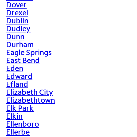
Dover
Drexel
Dublin
Dudley
Dunn
Durham
Eagle Springs
East Bend
Eden
Edward
Efland
Elizabeth City
Elizabethtown
Elk Park
Elkin
Ellenboro
Ellerbe