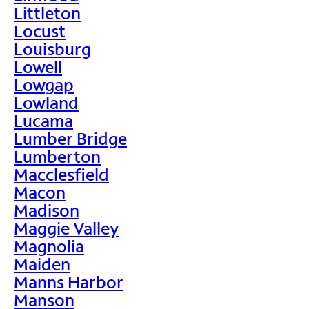
Littleton
Locust
Louisburg
Lowell
Lowgap
Lowland
Lucama
Lumber Bridge
Lumberton
Macclesfield
Macon
Madison
Maggie Valley
Magnolia
Maiden
Manns Harbor
Manson