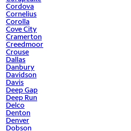
Cordova
Cornelius
Corolla
Cove City
Cramerton
Creedmoor
Crouse
Dallas
Danbury
Davidson
Davis
Deep Gap
Deep Run
Delco
Denton
Denver
Dobson