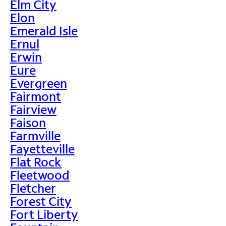
Elm City
Elon
Emerald Isle
Ernul
Erwin
Eure
Evergreen
Fairmont
Fairview
Faison
Farmville
Fayetteville
Flat Rock
Fleetwood
Fletcher
Forest City
Fort Liberty