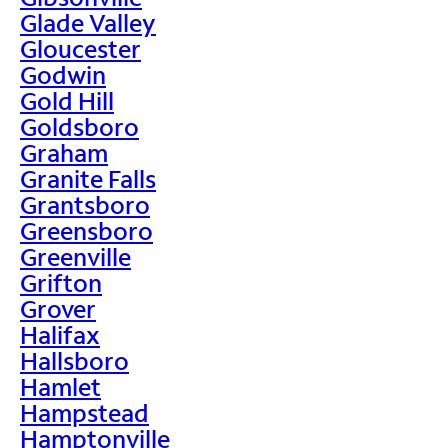
Glade Valley
Gloucester
Godwin
Gold Hill
Goldsboro
Graham
Granite Falls
Grantsboro
Greensboro
Greenville
Grifton
Grover
Halifax
Hallsboro
Hamlet
Hampstead
Hamptonville