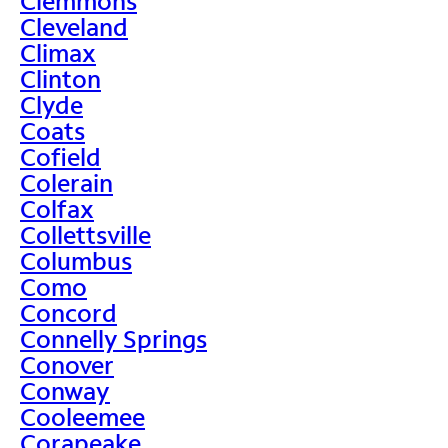
Clemmons
Cleveland
Climax
Clinton
Clyde
Coats
Cofield
Colerain
Colfax
Collettsville
Columbus
Como
Concord
Connelly Springs
Conover
Conway
Cooleemee
Corapeake