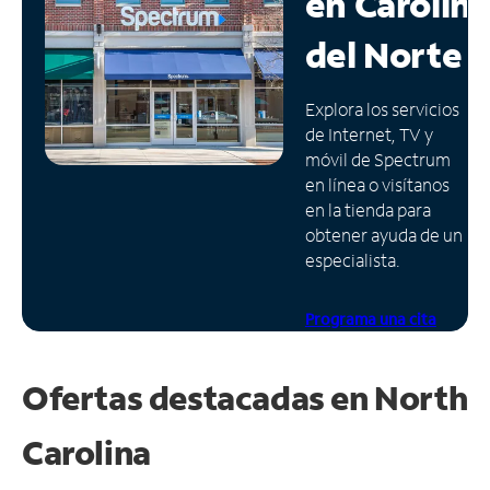
en
Carolin
Administrar
del Norte
cuenta
Encuentra
Explora los servicios
una
de Internet, TV y
tienda
móvil de Spectrum
en línea o visítanos
en la tienda para
obtener ayuda de un
especialista.
Programa una cita
Ofertas destacadas en
North
Carolina