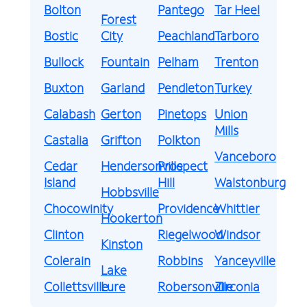
Bolton
Pantego
Tar Heel
Forest
Bostic
City
Peachland
Tarboro
Bullock
Fountain
Pelham
Trenton
Buxton
Garland
Pendleton
Turkey
Calabash
Gerton
Pinetops
Union
Mills
Castalia
Grifton
Polkton
Vanceboro
Cedar
Hendersonville
Prospect
Island
Hill
Walstonburg
Hobbsville
Chocowinity
Providence
Whittier
Hookerton
Clinton
Riegelwood
Windsor
Kinston
Colerain
Robbins
Yanceyville
Lake
Collettsville
Lure
Robersonville
Zirconia