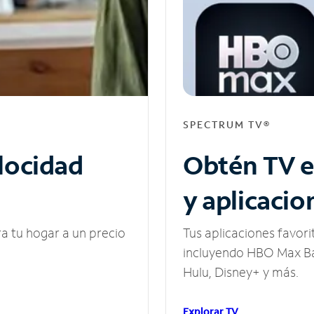
SPECTRUM TV®
elocidad
Obtén TV e
y aplicacio
ra tu hogar a un precio
Tus aplicaciones favori
incluyendo HBO Max Ba
Hulu, Disney+ y más.
Explorar TV