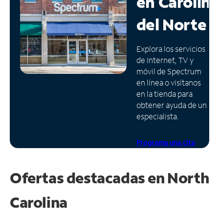
en
Carolin
Administrar
del Norte
cuenta
Encuentra
Explora los servicios
una
de Internet, TV y
tienda
móvil de Spectrum
en línea o visítanos
en la tienda para
obtener ayuda de un
especialista.
Programa una cita
Ofertas destacadas en
North
Carolina