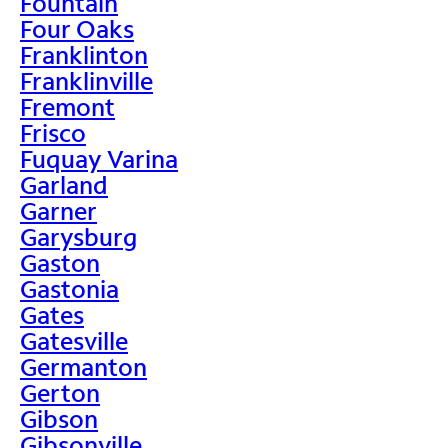
Fountain
Four Oaks
Franklinton
Franklinville
Fremont
Frisco
Fuquay Varina
Garland
Garner
Garysburg
Gaston
Gastonia
Gates
Gatesville
Germanton
Gerton
Gibson
Gibsonville