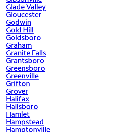
Glade Valley
Gloucester
Godwin
Gold Hill
Goldsboro
Graham
Granite Falls
Grantsboro
Greensboro
Greenville
Grifton
Grover
Halifax
Hallsboro
Hamlet
Hampstead
Hamptonville