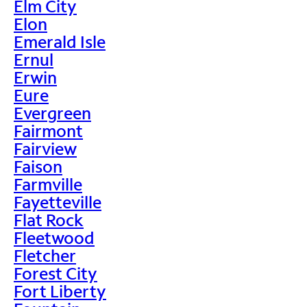
Elm City
Elon
Emerald Isle
Ernul
Erwin
Eure
Evergreen
Fairmont
Fairview
Faison
Farmville
Fayetteville
Flat Rock
Fleetwood
Fletcher
Forest City
Fort Liberty