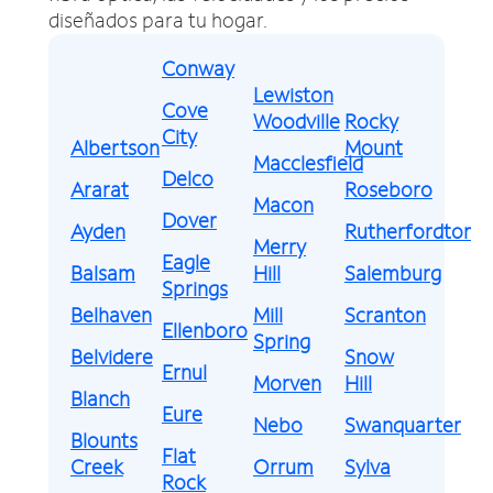
diseñados para tu hogar.
Conway
Lewiston
Cove
Woodville
Rocky
City
Albertson
Mount
Macclesfield
Delco
Ararat
Roseboro
Macon
Dover
Ayden
Rutherfordton
Merry
Eagle
Balsam
Hill
Salemburg
Springs
Belhaven
Mill
Scranton
Ellenboro
Spring
Belvidere
Snow
Ernul
Morven
Hill
Blanch
Eure
Nebo
Swanquarter
Blounts
Flat
Creek
Orrum
Sylva
Rock