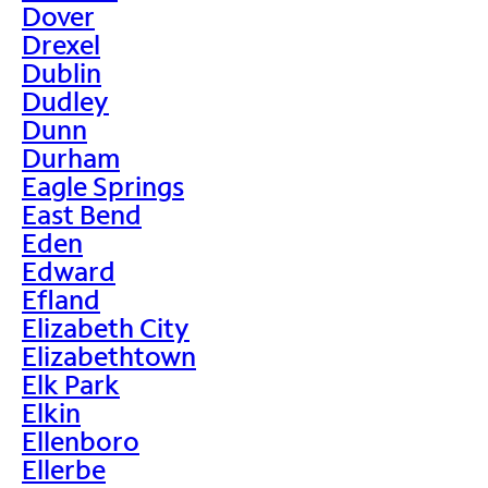
Dover
Drexel
Dublin
Dudley
Dunn
Durham
Eagle Springs
East Bend
Eden
Edward
Efland
Elizabeth City
Elizabethtown
Elk Park
Elkin
Ellenboro
Ellerbe