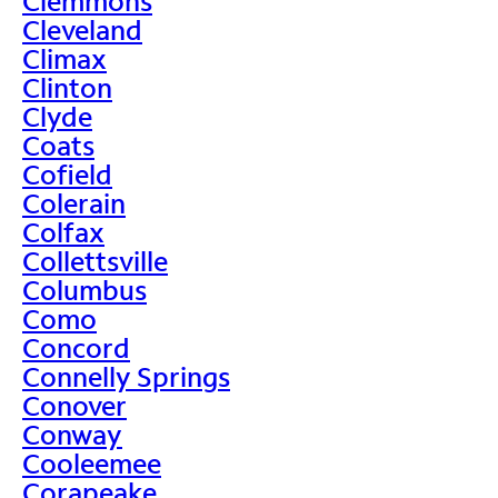
Clemmons
Cleveland
Climax
Clinton
Clyde
Coats
Cofield
Colerain
Colfax
Collettsville
Columbus
Como
Concord
Connelly Springs
Conover
Conway
Cooleemee
Corapeake