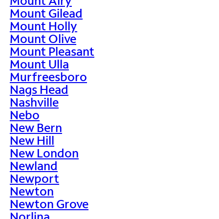
Mount Airy
Mount Gilead
Mount Holly
Mount Olive
Mount Pleasant
Mount Ulla
Murfreesboro
Nags Head
Nashville
Nebo
New Bern
New Hill
New London
Newland
Newport
Newton
Newton Grove
Norlina