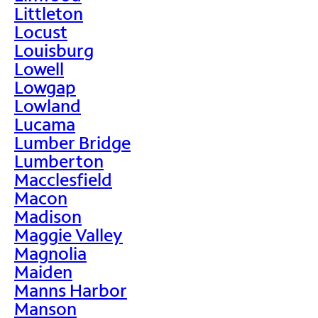
Littleton
Locust
Louisburg
Lowell
Lowgap
Lowland
Lucama
Lumber Bridge
Lumberton
Macclesfield
Macon
Madison
Maggie Valley
Magnolia
Maiden
Manns Harbor
Manson