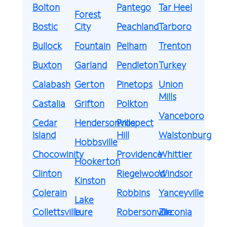
Bolton
Pantego
Tar Heel
Forest
Bostic
City
Peachland
Tarboro
Bullock
Fountain
Pelham
Trenton
Buxton
Garland
Pendleton
Turkey
Calabash
Gerton
Pinetops
Union
Mills
Castalia
Grifton
Polkton
Vanceboro
Cedar
Hendersonville
Prospect
Island
Hill
Walstonburg
Hobbsville
Chocowinity
Providence
Whittier
Hookerton
Clinton
Riegelwood
Windsor
Kinston
Colerain
Robbins
Yanceyville
Lake
Collettsville
Lure
Robersonville
Zirconia