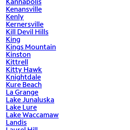
Kannapolis
Kenansville
Kenly
Kernersville
Kill Devil Hills
King
Kings Mountain
Kinston
Kittrell
Kitty Hawk
Knightdale
Kure Beach
La Grange
Lake Junaluska
Lake Lure
Lake Waccamaw
Landis
Laurel Hill