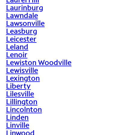
Laurinburg
Lawndale
Lawsonville
Leasburg
Leicester
Leland
Lenoir
Lewiston Woodville
Lewisville
Lexington
Liberty
Lilesville
Lillington
Lincolnton
Linden
Linville
Linwood