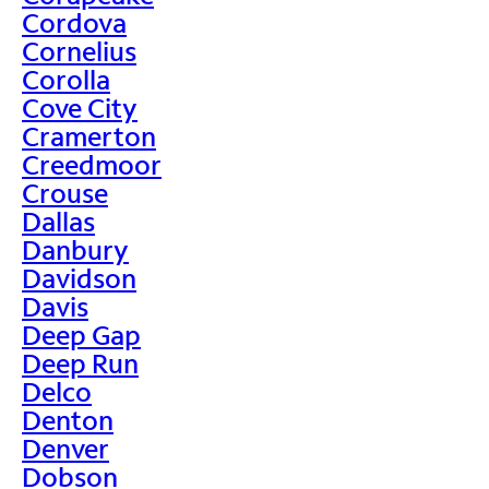
Cordova
Cornelius
Corolla
Cove City
Cramerton
Creedmoor
Crouse
Dallas
Danbury
Davidson
Davis
Deep Gap
Deep Run
Delco
Denton
Denver
Dobson