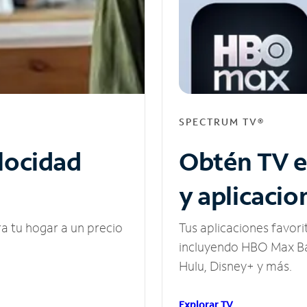
SPECTRUM TV®
elocidad
Obtén TV e
y aplicacio
ra tu hogar a un precio
Tus aplicaciones favori
incluyendo HBO Max Ba
Hulu, Disney+ y más.
Explorar TV