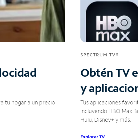
SPECTRUM TV®
elocidad
Obtén TV e
y aplicacio
ra tu hogar a un precio
Tus aplicaciones favori
incluyendo HBO Max Ba
Hulu, Disney+ y más.
Explorar TV