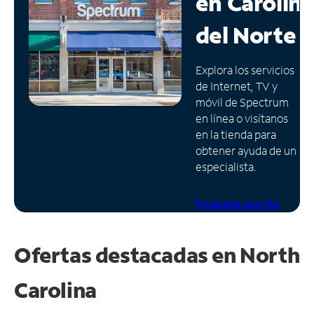
en
Carolin
Administrar
del Norte
cuenta
Encuentra
Explora los servicios
una
de Internet, TV y
tienda
móvil de Spectrum
en línea o visítanos
en la tienda para
obtener ayuda de un
especialista.
Programa una cita
Ofertas destacadas en
North
Carolina