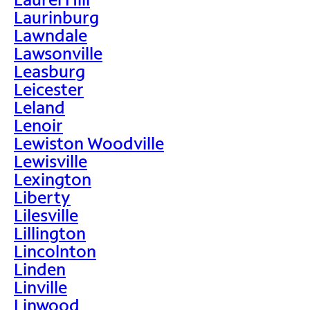
Laurinburg
Lawndale
Lawsonville
Leasburg
Leicester
Leland
Lenoir
Lewiston Woodville
Lewisville
Lexington
Liberty
Lilesville
Lillington
Lincolnton
Linden
Linville
Linwood