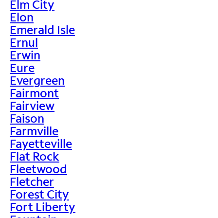
Elm City
Elon
Emerald Isle
Ernul
Erwin
Eure
Evergreen
Fairmont
Fairview
Faison
Farmville
Fayetteville
Flat Rock
Fleetwood
Fletcher
Forest City
Fort Liberty