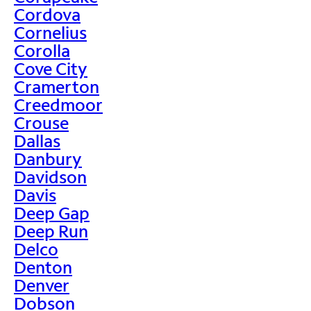
Cordova
Cornelius
Corolla
Cove City
Cramerton
Creedmoor
Crouse
Dallas
Danbury
Davidson
Davis
Deep Gap
Deep Run
Delco
Denton
Denver
Dobson