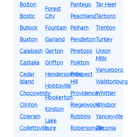
Bolton
Pantego
Tar Heel
Forest
Bostic
City
Peachland
Tarboro
Bullock
Fountain
Pelham
Trenton
Buxton
Garland
Pendleton
Turkey
Calabash
Gerton
Pinetops
Union
Mills
Castalia
Grifton
Polkton
Vanceboro
Cedar
Hendersonville
Prospect
Island
Hill
Walstonburg
Hobbsville
Chocowinity
Providence
Whittier
Hookerton
Clinton
Riegelwood
Windsor
Kinston
Colerain
Robbins
Yanceyville
Lake
Collettsville
Lure
Robersonville
Zirconia