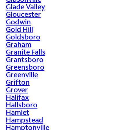
Glade Valley
Gloucester
Godwin
Gold Hill
Goldsboro
Graham
Granite Falls
Grantsboro
Greensboro
Greenville
Grifton
Grover
Halifax
Hallsboro
Hamlet
Hampstead
Hamptonville