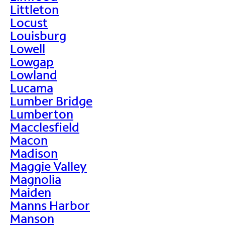
Littleton
Locust
Louisburg
Lowell
Lowgap
Lowland
Lucama
Lumber Bridge
Lumberton
Macclesfield
Macon
Madison
Maggie Valley
Magnolia
Maiden
Manns Harbor
Manson