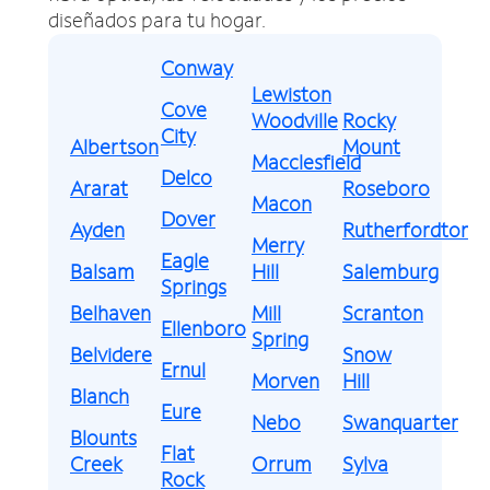
diseñados para tu hogar.
Conway
Lewiston
Cove
Woodville
Rocky
City
Albertson
Mount
Macclesfield
Delco
Ararat
Roseboro
Macon
Dover
Ayden
Rutherfordton
Merry
Eagle
Balsam
Hill
Salemburg
Springs
Belhaven
Mill
Scranton
Ellenboro
Spring
Belvidere
Snow
Ernul
Morven
Hill
Blanch
Eure
Nebo
Swanquarter
Blounts
Flat
Creek
Orrum
Sylva
Rock