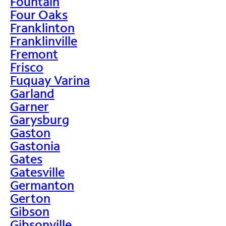
Fountain
Four Oaks
Franklinton
Franklinville
Fremont
Frisco
Fuquay Varina
Garland
Garner
Garysburg
Gaston
Gastonia
Gates
Gatesville
Germanton
Gerton
Gibson
Gibsonville