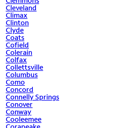
Clemmons
Cleveland
Climax
Clinton
Clyde
Coats
Cofield
Colerain
Colfax
Collettsville
Columbus
Como
Concord
Connelly Springs
Conover
Conway
Cooleemee
Corapeake