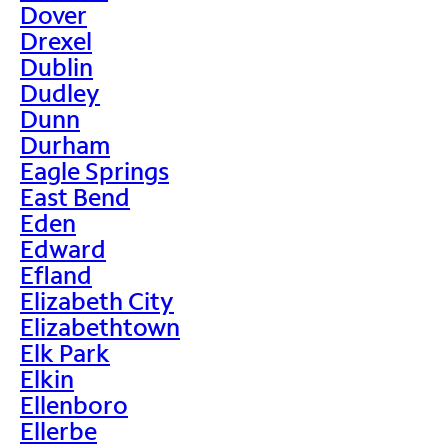
Dover
Drexel
Dublin
Dudley
Dunn
Durham
Eagle Springs
East Bend
Eden
Edward
Efland
Elizabeth City
Elizabethtown
Elk Park
Elkin
Ellenboro
Ellerbe