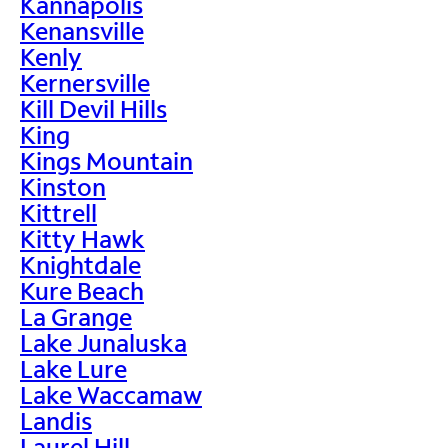
Kannapolis
Kenansville
Kenly
Kernersville
Kill Devil Hills
King
Kings Mountain
Kinston
Kittrell
Kitty Hawk
Knightdale
Kure Beach
La Grange
Lake Junaluska
Lake Lure
Lake Waccamaw
Landis
Laurel Hill