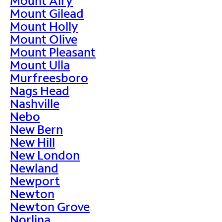
Mount Airy
Mount Gilead
Mount Holly
Mount Olive
Mount Pleasant
Mount Ulla
Murfreesboro
Nags Head
Nashville
Nebo
New Bern
New Hill
New London
Newland
Newport
Newton
Newton Grove
Norlina