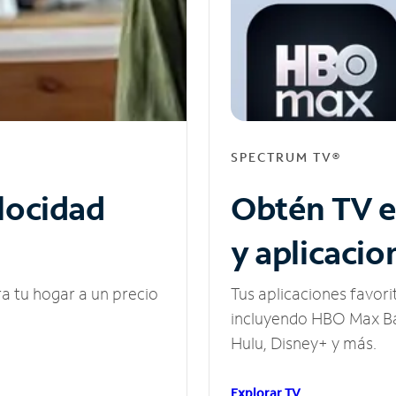
SPECTRUM TV®
elocidad
Obtén TV e
y aplicacio
ra tu hogar a un precio
Tus aplicaciones favori
incluyendo HBO Max Ba
Hulu, Disney+ y más.
Explorar TV