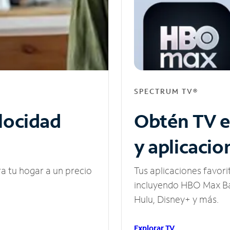
SPECTRUM TV®
elocidad
Obtén TV e
y aplicacio
ra tu hogar a un precio
Tus aplicaciones favori
incluyendo HBO Max Ba
Hulu, Disney+ y más.
Explorar TV