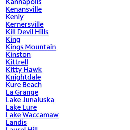
Kannapolis
Kenansville
Kenly
Kernersville
Kill Devil Hills
King
Kings Mountain
Kinston
Kittrell
Kitty Hawk
Knightdale
Kure Beach
La Grange
Lake Junaluska
Lake Lure
Lake Waccamaw
Landis
Laurel Hill