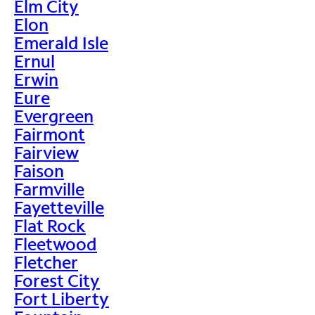
Elm City
Elon
Emerald Isle
Ernul
Erwin
Eure
Evergreen
Fairmont
Fairview
Faison
Farmville
Fayetteville
Flat Rock
Fleetwood
Fletcher
Forest City
Fort Liberty