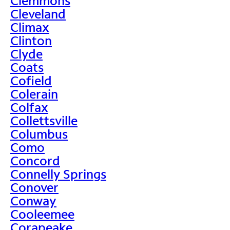
Clemmons
Cleveland
Climax
Clinton
Clyde
Coats
Cofield
Colerain
Colfax
Collettsville
Columbus
Como
Concord
Connelly Springs
Conover
Conway
Cooleemee
Corapeake