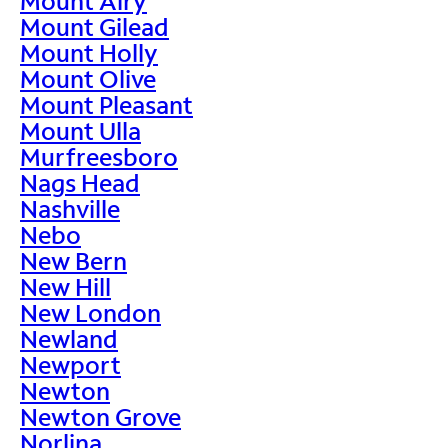
Mount Airy
Mount Gilead
Mount Holly
Mount Olive
Mount Pleasant
Mount Ulla
Murfreesboro
Nags Head
Nashville
Nebo
New Bern
New Hill
New London
Newland
Newport
Newton
Newton Grove
Norlina