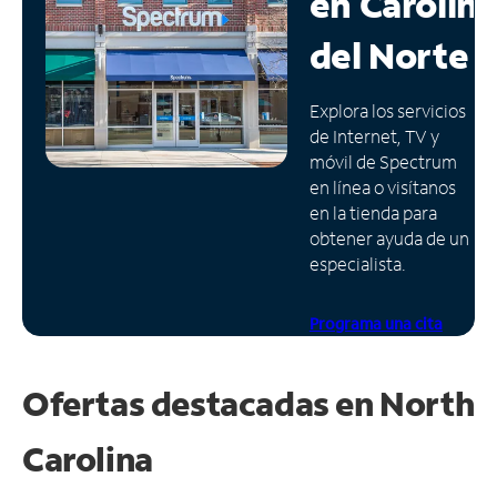
en
Carolin
Administrar
del Norte
cuenta
Encuentra
Explora los servicios
una
de Internet, TV y
tienda
móvil de Spectrum
en línea o visítanos
en la tienda para
obtener ayuda de un
especialista.
Programa una cita
Ofertas destacadas en
North
Carolina