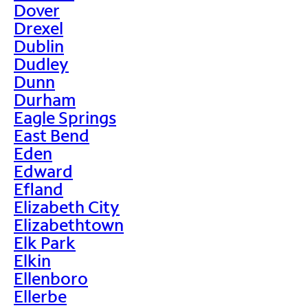
Dover
Drexel
Dublin
Dudley
Dunn
Durham
Eagle Springs
East Bend
Eden
Edward
Efland
Elizabeth City
Elizabethtown
Elk Park
Elkin
Ellenboro
Ellerbe