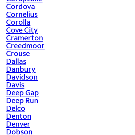
Cordova
Cornelius
Corolla
Cove City
Cramerton
Creedmoor
Crouse
Dallas
Danbury
Davidson
Davis
Deep Gap
Deep Run
Delco
Denton
Denver
Dobson