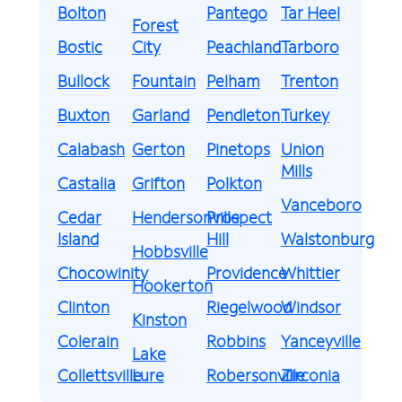
Bolton
Pantego
Tar Heel
Forest
Bostic
City
Peachland
Tarboro
Bullock
Fountain
Pelham
Trenton
Buxton
Garland
Pendleton
Turkey
Calabash
Gerton
Pinetops
Union
Mills
Castalia
Grifton
Polkton
Vanceboro
Cedar
Hendersonville
Prospect
Island
Hill
Walstonburg
Hobbsville
Chocowinity
Providence
Whittier
Hookerton
Clinton
Riegelwood
Windsor
Kinston
Colerain
Robbins
Yanceyville
Lake
Collettsville
Lure
Robersonville
Zirconia