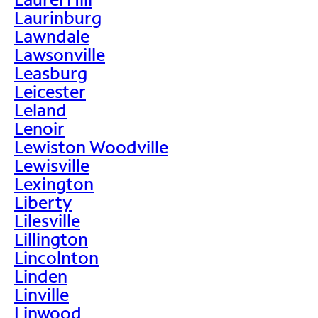
Laurinburg
Lawndale
Lawsonville
Leasburg
Leicester
Leland
Lenoir
Lewiston Woodville
Lewisville
Lexington
Liberty
Lilesville
Lillington
Lincolnton
Linden
Linville
Linwood