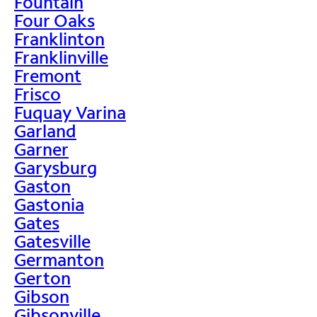
Fountain
Four Oaks
Franklinton
Franklinville
Fremont
Frisco
Fuquay Varina
Garland
Garner
Garysburg
Gaston
Gastonia
Gates
Gatesville
Germanton
Gerton
Gibson
Gibsonville