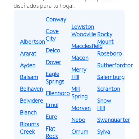
diseñados para tu hogar.
Conway
Lewiston
Cove
Woodville
Rocky
City
Albertson
Mount
Macclesfield
Delco
Ararat
Roseboro
Macon
Dover
Ayden
Rutherfordton
Merry
Eagle
Balsam
Hill
Salemburg
Springs
Belhaven
Mill
Scranton
Ellenboro
Spring
Belvidere
Snow
Ernul
Morven
Hill
Blanch
Eure
Nebo
Swanquarter
Blounts
Flat
Creek
Orrum
Sylva
Rock