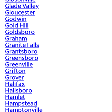
Glade Valley
Gloucester
Godwin
Gold Hill
Goldsboro
Graham
Granite Falls
Grantsboro
Greensboro
Greenville
Grifton
Grover
Halifax
Hallsboro
Hamlet
Hampstead
Hamptonville