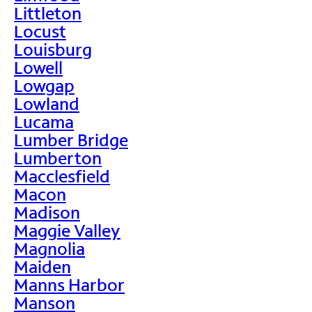
Littleton
Locust
Louisburg
Lowell
Lowgap
Lowland
Lucama
Lumber Bridge
Lumberton
Macclesfield
Macon
Madison
Maggie Valley
Magnolia
Maiden
Manns Harbor
Manson