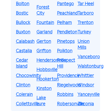
Bolton
Pantego
Tar Heel
Forest
Bostic
City
Peachland
Tarboro
Bullock
Fountain
Pelham
Trenton
Buxton
Garland
Pendleton
Turkey
Calabash
Gerton
Pinetops
Union
Mills
Castalia
Grifton
Polkton
Vanceboro
Cedar
Hendersonville
Prospect
Island
Hill
Walstonburg
Hobbsville
Chocowinity
Providence
Whittier
Hookerton
Clinton
Riegelwood
Windsor
Kinston
Colerain
Robbins
Yanceyville
Lake
Collettsville
Lure
Robersonville
Zirconia