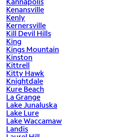
Kannapolis
Kenansville
Kenly
Kernersville
Kill Devil Hills
King
Kings Mountain
Kinston
Kittrell
Kitty Hawk
Knightdale
Kure Beach
La Grange
Lake Junaluska
Lake Lure
Lake Waccamaw
Landis
Laurel Hill