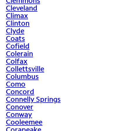
Clemmons
Cleveland
Climax
Clinton
Clyde
Coats
Cofield
Colerain
Colfax
Collettsville
Columbus
Como
Concord
Connelly Springs
Conover
Conway
Cooleemee
Corapeake