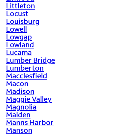
Littleton
Locust
Louisburg
Lowell
Lowgap
Lowland
Lucama
Lumber Bridge
Lumberton
Macclesfield
Macon
Madison
Maggie Valley
Magnolia
Maiden
Manns Harbor
Manson