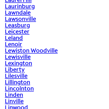
Laurinburg
Lawndale
Lawsonville
Leasburg
Leicester
Leland
Lenoir
Lewiston Woodville
Lewisville
Lexington
Liberty
Lilesville
Lillington
Lincolnton
Linden
Linville
Linwood