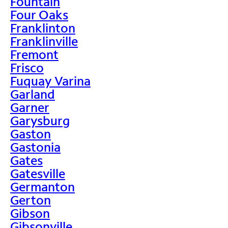
Fountain
Four Oaks
Franklinton
Franklinville
Fremont
Frisco
Fuquay Varina
Garland
Garner
Garysburg
Gaston
Gastonia
Gates
Gatesville
Germanton
Gerton
Gibson
Gibsonville