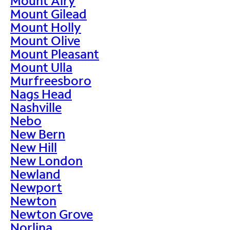
Mount Airy
Mount Gilead
Mount Holly
Mount Olive
Mount Pleasant
Mount Ulla
Murfreesboro
Nags Head
Nashville
Nebo
New Bern
New Hill
New London
Newland
Newport
Newton
Newton Grove
Norlina