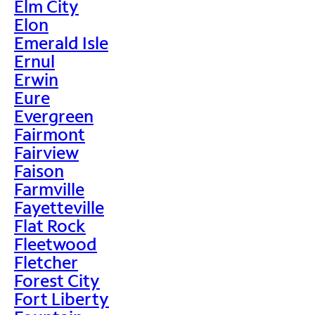
Elm City
Elon
Emerald Isle
Ernul
Erwin
Eure
Evergreen
Fairmont
Fairview
Faison
Farmville
Fayetteville
Flat Rock
Fleetwood
Fletcher
Forest City
Fort Liberty