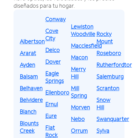
diseñados para tu hogar.
Conway
Lewiston
Cove
Woodville
Rocky
City
Albertson
Mount
Macclesfield
Delco
Ararat
Roseboro
Macon
Dover
Ayden
Rutherfordton
Merry
Eagle
Balsam
Hill
Salemburg
Springs
Belhaven
Mill
Scranton
Ellenboro
Spring
Belvidere
Snow
Ernul
Morven
Hill
Blanch
Eure
Nebo
Swanquarter
Blounts
Flat
Creek
Orrum
Sylva
Rock