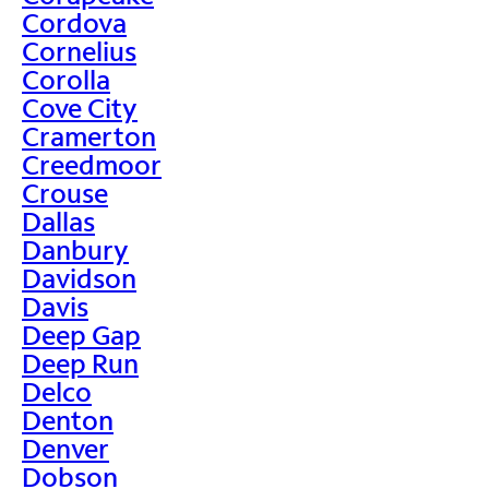
Cordova
Cornelius
Corolla
Cove City
Cramerton
Creedmoor
Crouse
Dallas
Danbury
Davidson
Davis
Deep Gap
Deep Run
Delco
Denton
Denver
Dobson