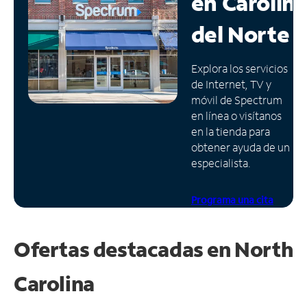
en
Carolin
Administrar
del Norte
cuenta
Encuentra
Explora los servicios
una
de Internet, TV y
tienda
móvil de Spectrum
en línea o visítanos
en la tienda para
obtener ayuda de un
especialista.
Programa una cita
Ofertas destacadas en
North
Carolina