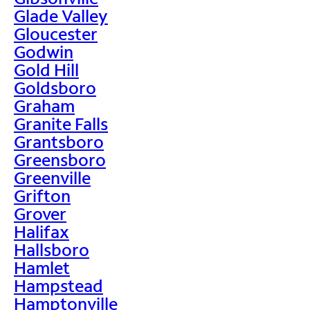
Glade Valley
Gloucester
Godwin
Gold Hill
Goldsboro
Graham
Granite Falls
Grantsboro
Greensboro
Greenville
Grifton
Grover
Halifax
Hallsboro
Hamlet
Hampstead
Hamptonville