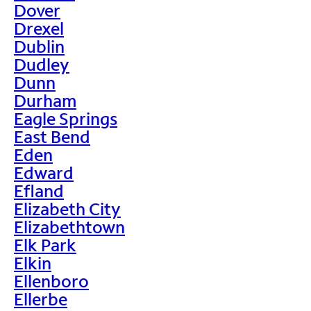
Dover
Drexel
Dublin
Dudley
Dunn
Durham
Eagle Springs
East Bend
Eden
Edward
Efland
Elizabeth City
Elizabethtown
Elk Park
Elkin
Ellenboro
Ellerbe