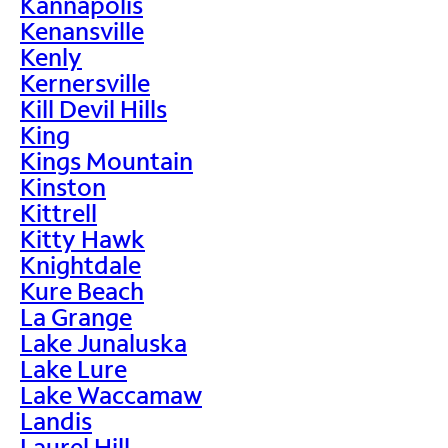
Kannapolis
Kenansville
Kenly
Kernersville
Kill Devil Hills
King
Kings Mountain
Kinston
Kittrell
Kitty Hawk
Knightdale
Kure Beach
La Grange
Lake Junaluska
Lake Lure
Lake Waccamaw
Landis
Laurel Hill