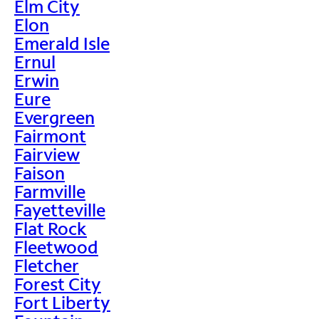
Elm City
Elon
Emerald Isle
Ernul
Erwin
Eure
Evergreen
Fairmont
Fairview
Faison
Farmville
Fayetteville
Flat Rock
Fleetwood
Fletcher
Forest City
Fort Liberty