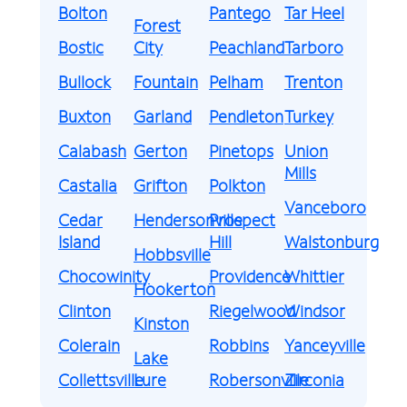
Bolton
Pantego
Tar Heel
Forest
Bostic
City
Peachland
Tarboro
Bullock
Fountain
Pelham
Trenton
Buxton
Garland
Pendleton
Turkey
Calabash
Gerton
Pinetops
Union
Mills
Castalia
Grifton
Polkton
Vanceboro
Cedar
Hendersonville
Prospect
Island
Hill
Walstonburg
Hobbsville
Chocowinity
Providence
Whittier
Hookerton
Clinton
Riegelwood
Windsor
Kinston
Colerain
Robbins
Yanceyville
Lake
Collettsville
Lure
Robersonville
Zirconia