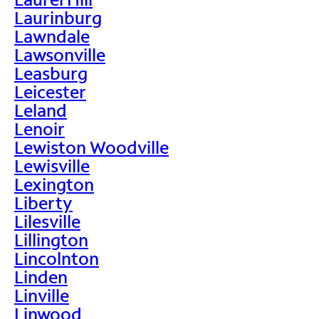
Laurinburg
Lawndale
Lawsonville
Leasburg
Leicester
Leland
Lenoir
Lewiston Woodville
Lewisville
Lexington
Liberty
Lilesville
Lillington
Lincolnton
Linden
Linville
Linwood