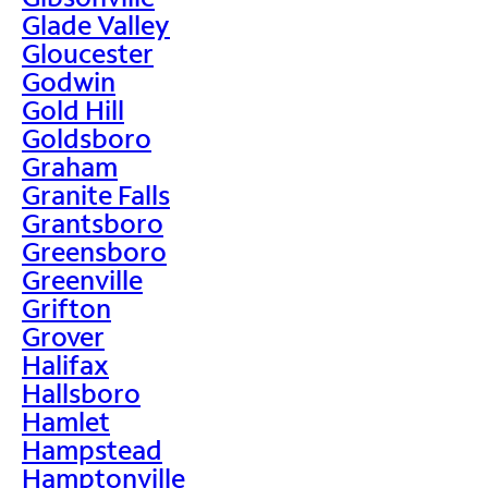
Glade Valley
Gloucester
Godwin
Gold Hill
Goldsboro
Graham
Granite Falls
Grantsboro
Greensboro
Greenville
Grifton
Grover
Halifax
Hallsboro
Hamlet
Hampstead
Hamptonville