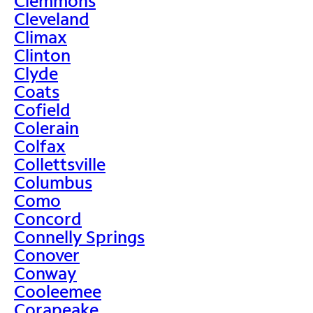
Clemmons
Cleveland
Climax
Clinton
Clyde
Coats
Cofield
Colerain
Colfax
Collettsville
Columbus
Como
Concord
Connelly Springs
Conover
Conway
Cooleemee
Corapeake