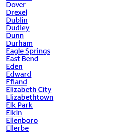
Dover
Drexel
Dublin
Dudley
Dunn
Durham
Eagle Springs
East Bend
Eden
Edward
Efland
Elizabeth City
Elizabethtown
Elk Park
Elkin
Ellenboro
Ellerbe