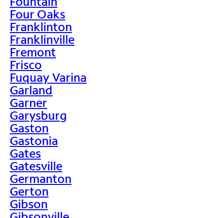
Fountain
Four Oaks
Franklinton
Franklinville
Fremont
Frisco
Fuquay Varina
Garland
Garner
Garysburg
Gaston
Gastonia
Gates
Gatesville
Germanton
Gerton
Gibson
Gibsonville