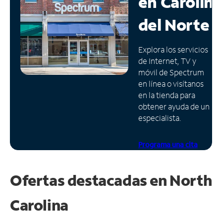
en
Carolin
Administrar
del Norte
cuenta
Encuentra
Explora los servicios
una
de Internet, TV y
tienda
móvil de Spectrum
en línea o visítanos
en la tienda para
obtener ayuda de un
especialista.
Programa una cita
Ofertas destacadas en
North
Carolina