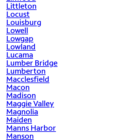
Littleton
Locust
Louisburg
Lowell
Lowgap
Lowland
Lucama
Lumber Bridge
Lumberton
Macclesfield
Macon
Madison
Maggie Valley
Magnolia
Maiden
Manns Harbor
Manson