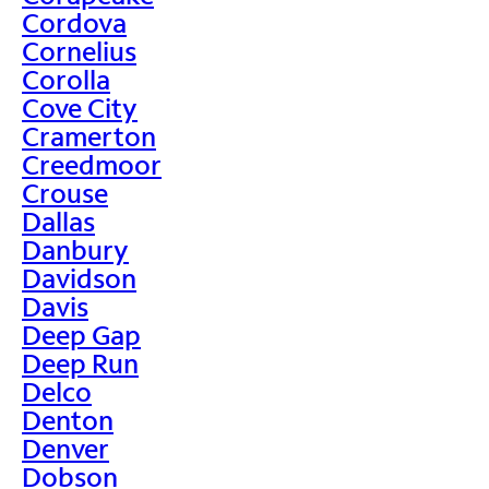
Cordova
Cornelius
Corolla
Cove City
Cramerton
Creedmoor
Crouse
Dallas
Danbury
Davidson
Davis
Deep Gap
Deep Run
Delco
Denton
Denver
Dobson