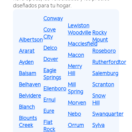
diseñados para tu hogar.
Conway
Lewiston
Cove
Woodville
Rocky
City
Albertson
Mount
Macclesfield
Delco
Ararat
Roseboro
Macon
Dover
Ayden
Rutherfordton
Merry
Eagle
Balsam
Hill
Salemburg
Springs
Belhaven
Mill
Scranton
Ellenboro
Spring
Belvidere
Snow
Ernul
Morven
Hill
Blanch
Eure
Nebo
Swanquarter
Blounts
Flat
Creek
Orrum
Sylva
Rock