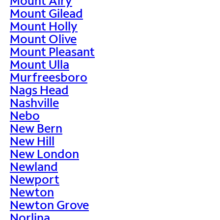
Mount Airy
Mount Gilead
Mount Holly
Mount Olive
Mount Pleasant
Mount Ulla
Murfreesboro
Nags Head
Nashville
Nebo
New Bern
New Hill
New London
Newland
Newport
Newton
Newton Grove
Norlina