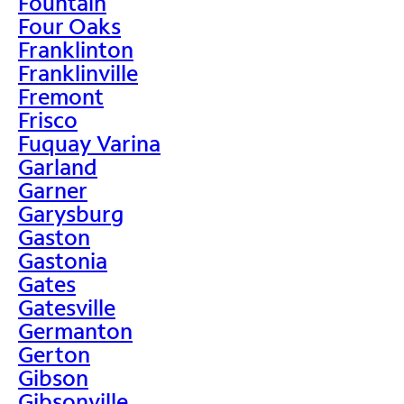
Fountain
Four Oaks
Franklinton
Franklinville
Fremont
Frisco
Fuquay Varina
Garland
Garner
Garysburg
Gaston
Gastonia
Gates
Gatesville
Germanton
Gerton
Gibson
Gibsonville