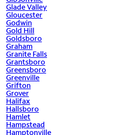
Glade Valley
Gloucester
Godwin
Gold Hill
Goldsboro
Graham
Granite Falls
Grantsboro
Greensboro
Greenville
Grifton
Grover
Halifax
Hallsboro
Hamlet
Hampstead
Hamptonville