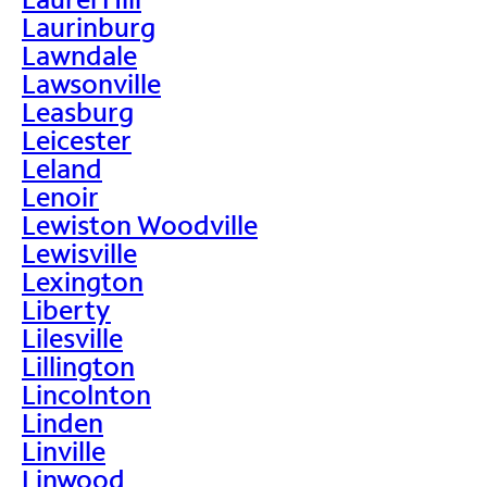
Laurinburg
Lawndale
Lawsonville
Leasburg
Leicester
Leland
Lenoir
Lewiston Woodville
Lewisville
Lexington
Liberty
Lilesville
Lillington
Lincolnton
Linden
Linville
Linwood