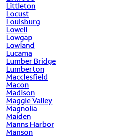
Littleton
Locust
Louisburg
Lowell
Lowgap
Lowland
Lucama
Lumber Bridge
Lumberton
Macclesfield
Macon
Madison
Maggie Valley
Magnolia
Maiden
Manns Harbor
Manson