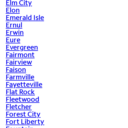
Elm City
Elon
Emerald Isle
Ernul
Erwin
Eure
Evergreen
Fairmont
Fairview
Faison
Farmville
Fayetteville
Flat Rock
Fleetwood
Fletcher
Forest City
Fort Liberty