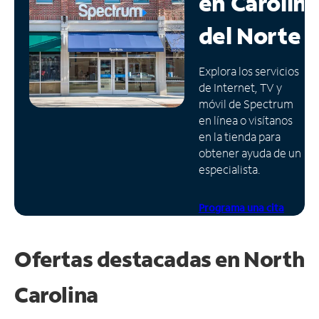
en
Carolin
Administrar
del Norte
cuenta
Encuentra
Explora los servicios
una
de Internet, TV y
tienda
móvil de Spectrum
en línea o visítanos
en la tienda para
obtener ayuda de un
especialista.
Programa una cita
Ofertas destacadas en
North
Carolina