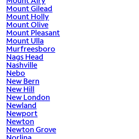
Mount Airy
Mount Gilead
Mount Holly
Mount Olive
Mount Pleasant
Mount Ulla
Murfreesboro
Nags Head
Nashville
Nebo
New Bern
New Hill
New London
Newland
Newport
Newton
Newton Grove
Norlina