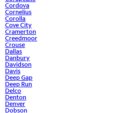
Cordova
Cornelius
Corolla
Cove City
Cramerton
Creedmoor
Crouse
Dallas
Danbury
Davidson
Davis
Deep Gap
Deep Run
Delco
Denton
Denver
Dobson