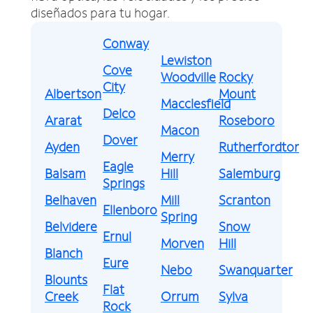
diseñados para tu hogar.
Conway
Lewiston
Cove
Woodville
Rocky
City
Albertson
Mount
Macclesfield
Delco
Ararat
Roseboro
Macon
Dover
Ayden
Rutherfordton
Merry
Eagle
Balsam
Hill
Salemburg
Springs
Belhaven
Mill
Scranton
Ellenboro
Spring
Belvidere
Snow
Ernul
Morven
Hill
Blanch
Eure
Nebo
Swanquarter
Blounts
Flat
Creek
Orrum
Sylva
Rock