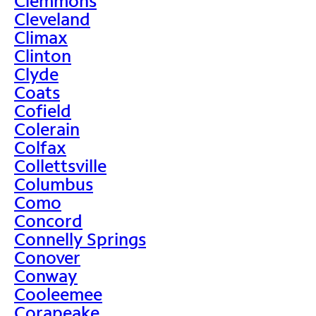
Clemmons
Cleveland
Climax
Clinton
Clyde
Coats
Cofield
Colerain
Colfax
Collettsville
Columbus
Como
Concord
Connelly Springs
Conover
Conway
Cooleemee
Corapeake