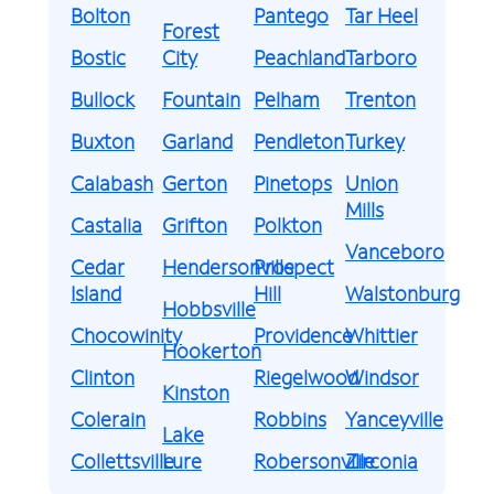
Bolton
Pantego
Tar Heel
Forest
Bostic
City
Peachland
Tarboro
Bullock
Fountain
Pelham
Trenton
Buxton
Garland
Pendleton
Turkey
Calabash
Gerton
Pinetops
Union
Mills
Castalia
Grifton
Polkton
Vanceboro
Cedar
Hendersonville
Prospect
Island
Hill
Walstonburg
Hobbsville
Chocowinity
Providence
Whittier
Hookerton
Clinton
Riegelwood
Windsor
Kinston
Colerain
Robbins
Yanceyville
Lake
Collettsville
Lure
Robersonville
Zirconia