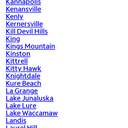
Kannapolis
Kenansville
Kenly
Kernersville
Kill Devil Hills
King
Kings Mountain
Kinston
Kittrell
Kitty Hawk
Knightdale
Kure Beach
La Grange
Lake Junaluska
Lake Lure
Lake Waccamaw
Landis
Laurel Hill