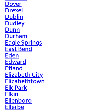
Dover
Drexel
Dublin
Dudley
Dunn
Durham
Eagle Springs
East Bend
Eden
Edward
Efland
Elizabeth City
Elizabethtown
Elk Park
Elkin
Ellenboro
Ellerbe