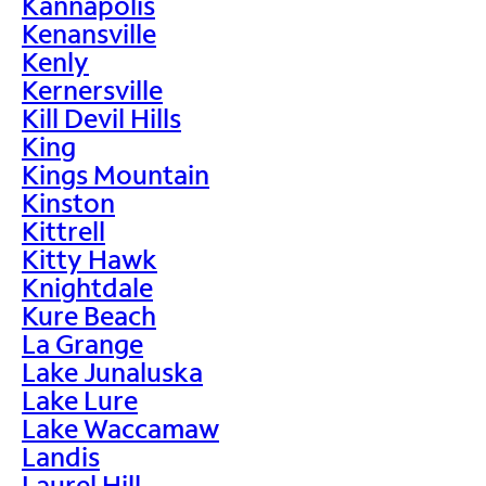
Kannapolis
Kenansville
Kenly
Kernersville
Kill Devil Hills
King
Kings Mountain
Kinston
Kittrell
Kitty Hawk
Knightdale
Kure Beach
La Grange
Lake Junaluska
Lake Lure
Lake Waccamaw
Landis
Laurel Hill