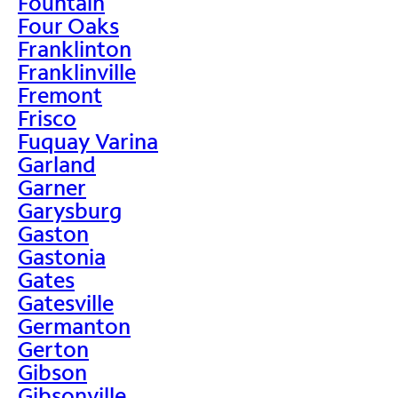
Fountain
Four Oaks
Franklinton
Franklinville
Fremont
Frisco
Fuquay Varina
Garland
Garner
Garysburg
Gaston
Gastonia
Gates
Gatesville
Germanton
Gerton
Gibson
Gibsonville