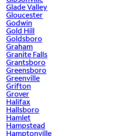
Glade Valley
Gloucester
Godwin
Gold Hill
Goldsboro
Graham
Granite Falls
Grantsboro
Greensboro
Greenville
Grifton
Grover
Halifax
Hallsboro
Hamlet
Hampstead
Hamptonville