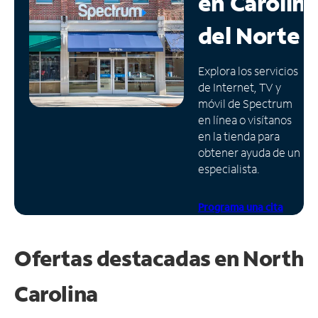
en
Carolin
Administrar
del Norte
cuenta
Encuentra
Explora los servicios
una
de Internet, TV y
tienda
móvil de Spectrum
en línea o visítanos
en la tienda para
obtener ayuda de un
especialista.
Programa una cita
Ofertas destacadas en
North
Carolina