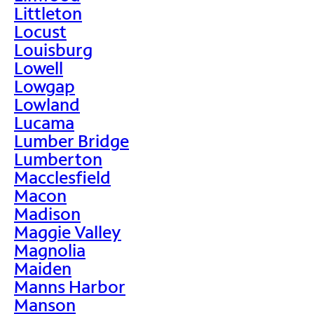
Littleton
Locust
Louisburg
Lowell
Lowgap
Lowland
Lucama
Lumber Bridge
Lumberton
Macclesfield
Macon
Madison
Maggie Valley
Magnolia
Maiden
Manns Harbor
Manson