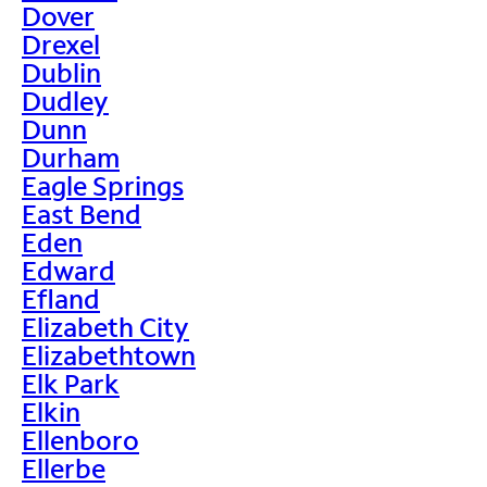
Dover
Drexel
Dublin
Dudley
Dunn
Durham
Eagle Springs
East Bend
Eden
Edward
Efland
Elizabeth City
Elizabethtown
Elk Park
Elkin
Ellenboro
Ellerbe