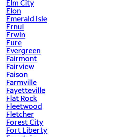
Elm City
Elon
Emerald Isle
Ernul
Erwin
Eure
Evergreen
Fairmont
Fairview
Faison
Farmville
Fayetteville
Flat Rock
Fleetwood
Fletcher
Forest City
Fort Liberty