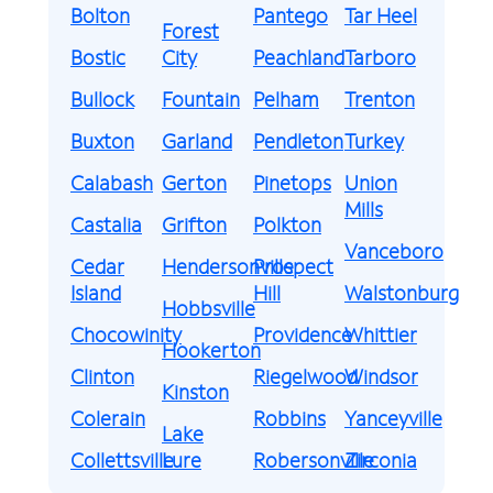
Bolton
Pantego
Tar Heel
Forest
Bostic
City
Peachland
Tarboro
Bullock
Fountain
Pelham
Trenton
Buxton
Garland
Pendleton
Turkey
Calabash
Gerton
Pinetops
Union
Mills
Castalia
Grifton
Polkton
Vanceboro
Cedar
Hendersonville
Prospect
Island
Hill
Walstonburg
Hobbsville
Chocowinity
Providence
Whittier
Hookerton
Clinton
Riegelwood
Windsor
Kinston
Colerain
Robbins
Yanceyville
Lake
Collettsville
Lure
Robersonville
Zirconia