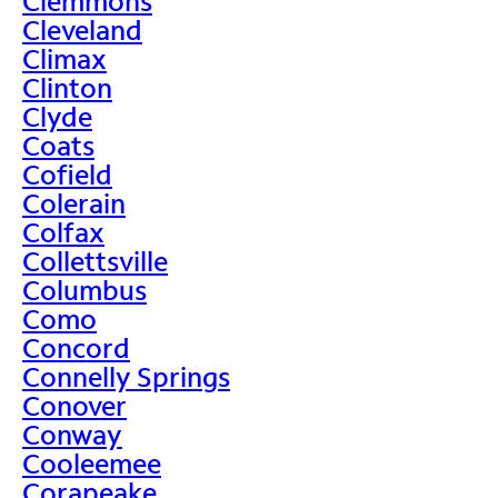
Clemmons
Cleveland
Climax
Clinton
Clyde
Coats
Cofield
Colerain
Colfax
Collettsville
Columbus
Como
Concord
Connelly Springs
Conover
Conway
Cooleemee
Corapeake