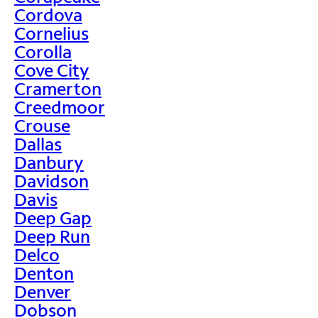
Cordova
Cornelius
Corolla
Cove City
Cramerton
Creedmoor
Crouse
Dallas
Danbury
Davidson
Davis
Deep Gap
Deep Run
Delco
Denton
Denver
Dobson