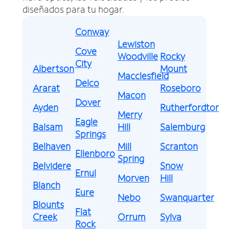
diseñados para tu hogar.
Conway
Lewiston
Cove
Woodville
Rocky
City
Albertson
Mount
Macclesfield
Delco
Ararat
Roseboro
Macon
Dover
Ayden
Rutherfordton
Merry
Eagle
Balsam
Hill
Salemburg
Springs
Belhaven
Mill
Scranton
Ellenboro
Spring
Belvidere
Snow
Ernul
Morven
Hill
Blanch
Eure
Nebo
Swanquarter
Blounts
Flat
Creek
Orrum
Sylva
Rock