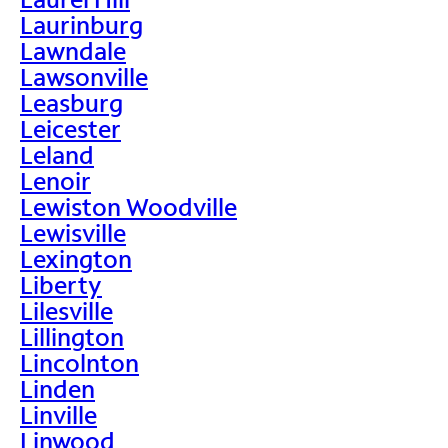
Laurinburg
Lawndale
Lawsonville
Leasburg
Leicester
Leland
Lenoir
Lewiston Woodville
Lewisville
Lexington
Liberty
Lilesville
Lillington
Lincolnton
Linden
Linville
Linwood