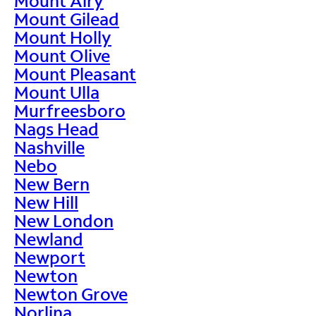
Mount Airy
Mount Gilead
Mount Holly
Mount Olive
Mount Pleasant
Mount Ulla
Murfreesboro
Nags Head
Nashville
Nebo
New Bern
New Hill
New London
Newland
Newport
Newton
Newton Grove
Norlina