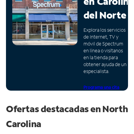
en
Carolin
Administrar
del Norte
cuenta
Encuentra
Explora los servicios
una
de Internet, TV y
tienda
móvil de Spectrum
en línea o visítanos
en la tienda para
obtener ayuda de un
especialista.
Programa una cita
Ofertas destacadas en
North
Carolina