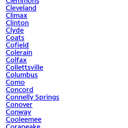
Clemmons
Cleveland
Climax
Clinton
Clyde
Coats
Cofield
Colerain
Colfax
Collettsville
Columbus
Como
Concord
Connelly Springs
Conover
Conway
Cooleemee
Corapeake