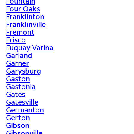
Fountain
Four Oaks
Franklinton
Franklinville
Fremont
Frisco
Fuquay Varina
Garland
Garner
Garysburg
Gaston
Gastonia
Gates
Gatesville
Germanton
Gerton
Gibson
Gibsonville