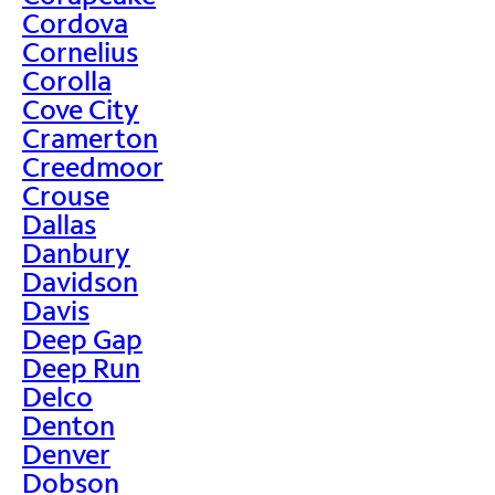
Cordova
Cornelius
Corolla
Cove City
Cramerton
Creedmoor
Crouse
Dallas
Danbury
Davidson
Davis
Deep Gap
Deep Run
Delco
Denton
Denver
Dobson