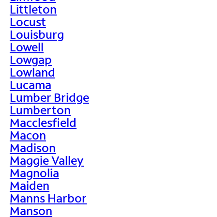
Littleton
Locust
Louisburg
Lowell
Lowgap
Lowland
Lucama
Lumber Bridge
Lumberton
Macclesfield
Macon
Madison
Maggie Valley
Magnolia
Maiden
Manns Harbor
Manson