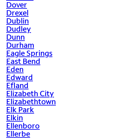
Dover
Drexel
Dublin
Dudley
Dunn
Durham
Eagle Springs
East Bend
Eden
Edward
Efland
Elizabeth City
Elizabethtown
Elk Park
Elkin
Ellenboro
Ellerbe