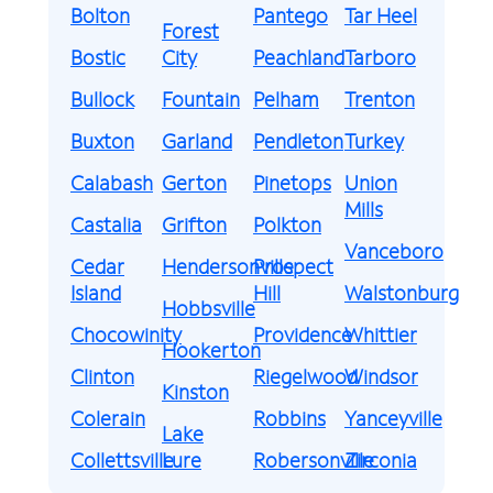
Bolton
Pantego
Tar Heel
Forest
Bostic
City
Peachland
Tarboro
Bullock
Fountain
Pelham
Trenton
Buxton
Garland
Pendleton
Turkey
Calabash
Gerton
Pinetops
Union
Mills
Castalia
Grifton
Polkton
Vanceboro
Cedar
Hendersonville
Prospect
Island
Hill
Walstonburg
Hobbsville
Chocowinity
Providence
Whittier
Hookerton
Clinton
Riegelwood
Windsor
Kinston
Colerain
Robbins
Yanceyville
Lake
Collettsville
Lure
Robersonville
Zirconia