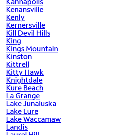
Kannapolis
Kenansville
Kenly
Kernersville
Kill Devil Hills
King
Kings Mountain
Kinston
Kittrell
Kitty Hawk
Knightdale
Kure Beach
La Grange
Lake Junaluska
Lake Lure
Lake Waccamaw
Landis
Laurel Hill