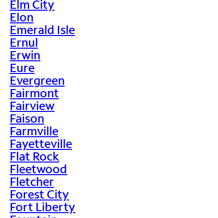
Elm City
Elon
Emerald Isle
Ernul
Erwin
Eure
Evergreen
Fairmont
Fairview
Faison
Farmville
Fayetteville
Flat Rock
Fleetwood
Fletcher
Forest City
Fort Liberty