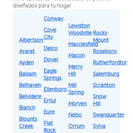
diseñados para tu hogar.
Conway
Lewiston
Cove
Woodville
Rocky
City
Albertson
Mount
Macclesfield
Delco
Ararat
Roseboro
Macon
Dover
Ayden
Rutherfordton
Merry
Eagle
Balsam
Hill
Salemburg
Springs
Belhaven
Mill
Scranton
Ellenboro
Spring
Belvidere
Snow
Ernul
Morven
Hill
Blanch
Eure
Nebo
Swanquarter
Blounts
Flat
Creek
Orrum
Sylva
Rock