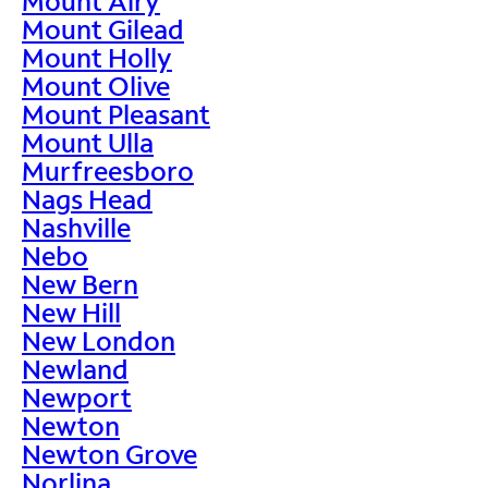
Mount Airy
Mount Gilead
Mount Holly
Mount Olive
Mount Pleasant
Mount Ulla
Murfreesboro
Nags Head
Nashville
Nebo
New Bern
New Hill
New London
Newland
Newport
Newton
Newton Grove
Norlina