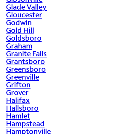
Glade Valley
Gloucester
Godwin
Gold Hill
Goldsboro
Graham
Granite Falls
Grantsboro
Greensboro
Greenville
Grifton
Grover
Halifax
Hallsboro
Hamlet
Hampstead
Hamptonville