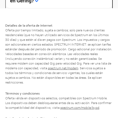
en Gering?
Detalles de la oferta de Internet
Oferta por tiempo limitado; sujeta a cambios; solo para nuevos clientes
residenciales (que no hayan utilizado servicios de Spectrum en los últimos
30 días) y que estén al día en pagos con Spectrum. Los impuestos y cargos
son adicionales en ciertos estados. SPECTRUM INTERNET: se aplican tarifas
estándar después del período de promoción. Cargo adicional por instalación.
Velocidades basadas en conexión alámbrica. Las velocidades reales
(incluyendo conexión inalámbrica) varían y no están garantizadas. Se
requiere módem con capacidad Gig para velocidad Gig. Para ver una lista de
módems con capacidad, visita
spectrum.net/modem
. Servicios sujetos a
todos los términos y condiciones de servicio vigentes, los cuales están
sujetos a cambios. No están disponibles en todas las áreas. Se aplican
restricciones.
Términos y condiciones
Oferta válida en dispositivos selectos, compatibles con Spectrum Mobile.
Los dispositivos deben desbloquearse antes de su activación. Para confirmar
la compatibilidad del dispositivo, visita
spectrum.com/mobile/byod
.