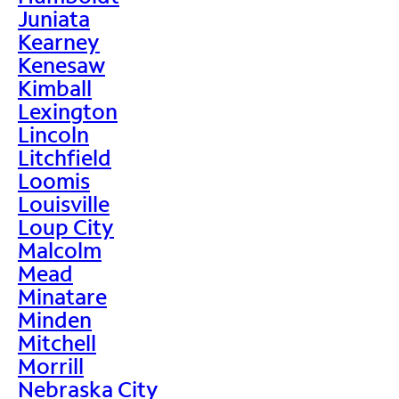
Juniata
Kearney
Kenesaw
Kimball
Lexington
Lincoln
Litchfield
Loomis
Louisville
Loup City
Malcolm
Mead
Minatare
Minden
Mitchell
Morrill
Nebraska City