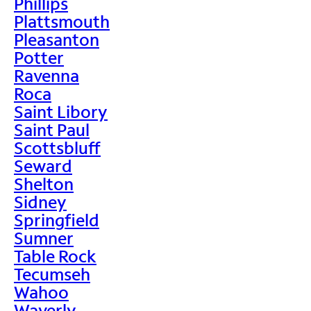
Phillips
Plattsmouth
Pleasanton
Potter
Ravenna
Roca
Saint Libory
Saint Paul
Scottsbluff
Seward
Shelton
Sidney
Springfield
Sumner
Table Rock
Tecumseh
Wahoo
Waverly