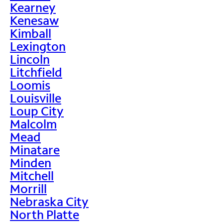
Kearney
Kenesaw
Kimball
Lexington
Lincoln
Litchfield
Loomis
Louisville
Loup City
Malcolm
Mead
Minatare
Minden
Mitchell
Morrill
Nebraska City
North Platte