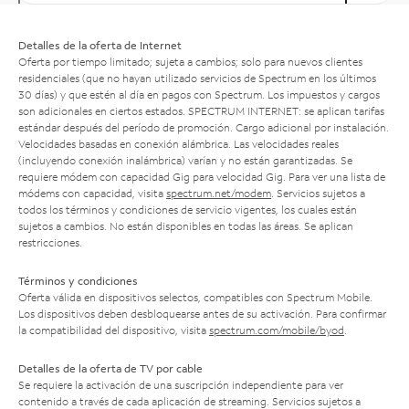
Detalles de la oferta de Internet
Oferta por tiempo limitado; sujeta a cambios; solo para nuevos clientes
residenciales (que no hayan utilizado servicios de Spectrum en los últimos
30 días) y que estén al día en pagos con Spectrum. Los impuestos y cargos
son adicionales en ciertos estados. SPECTRUM INTERNET: se aplican tarifas
estándar después del período de promoción. Cargo adicional por instalación.
Velocidades basadas en conexión alámbrica. Las velocidades reales
(incluyendo conexión inalámbrica) varían y no están garantizadas. Se
requiere módem con capacidad Gig para velocidad Gig. Para ver una lista de
módems con capacidad, visita
spectrum.net/modem
. Servicios sujetos a
todos los términos y condiciones de servicio vigentes, los cuales están
sujetos a cambios. No están disponibles en todas las áreas. Se aplican
restricciones.
Términos y condiciones
Oferta válida en dispositivos selectos, compatibles con Spectrum Mobile.
Los dispositivos deben desbloquearse antes de su activación. Para confirmar
la compatibilidad del dispositivo, visita
spectrum.com/mobile/byod
.
Detalles de la oferta de TV por cable
Se requiere la activación de una suscripción independiente para ver
contenido a través de cada aplicación de streaming. Servicios sujetos a