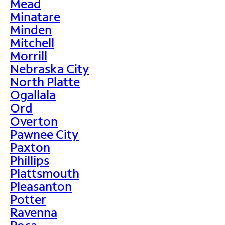
Mead
Minatare
Minden
Mitchell
Morrill
Nebraska City
North Platte
Ogallala
Ord
Overton
Pawnee City
Paxton
Phillips
Plattsmouth
Pleasanton
Potter
Ravenna