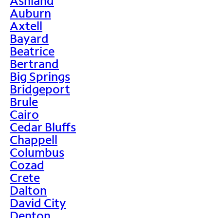
Ashland
Auburn
Axtell
Bayard
Beatrice
Bertrand
Big Springs
Bridgeport
Brule
Cairo
Cedar Bluffs
Chappell
Columbus
Cozad
Crete
Dalton
David City
Denton