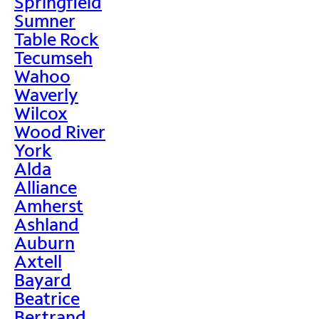
Springfield
Sumner
Table Rock
Tecumseh
Wahoo
Waverly
Wilcox
Wood River
York
Alda
Alliance
Amherst
Ashland
Auburn
Axtell
Bayard
Beatrice
Bertrand