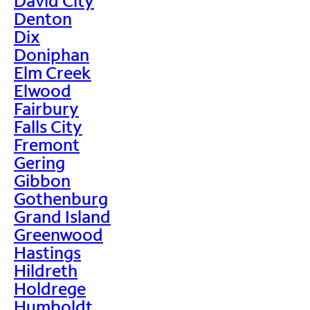
David City
Denton
Dix
Doniphan
Elm Creek
Elwood
Fairbury
Falls City
Fremont
Gering
Gibbon
Gothenburg
Grand Island
Greenwood
Hastings
Hildreth
Holdrege
Humboldt