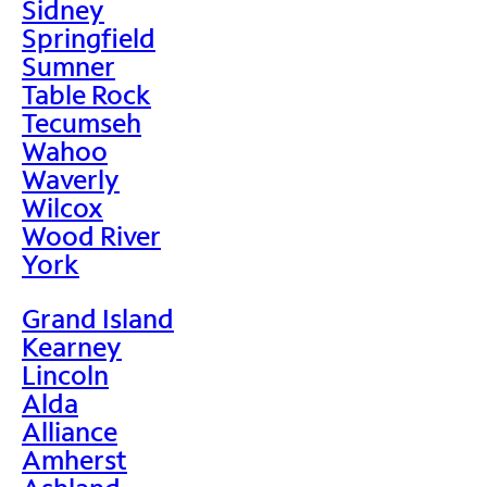
Sidney
Springfield
Sumner
Table Rock
Tecumseh
Wahoo
Waverly
Wilcox
Wood River
York
Grand Island
Kearney
Lincoln
Alda
Alliance
Amherst