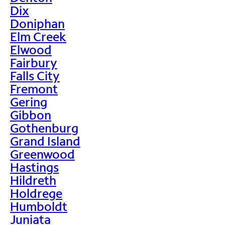
Dix
Doniphan
Elm Creek
Elwood
Fairbury
Falls City
Fremont
Gering
Gibbon
Gothenburg
Grand Island
Greenwood
Hastings
Hildreth
Holdrege
Humboldt
Juniata