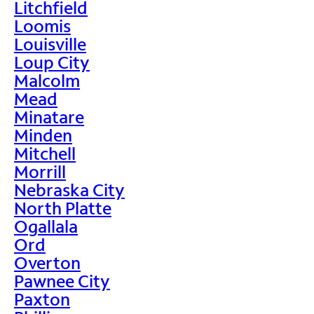
Litchfield
Loomis
Louisville
Loup City
Malcolm
Mead
Minatare
Minden
Mitchell
Morrill
Nebraska City
North Platte
Ogallala
Ord
Overton
Pawnee City
Paxton