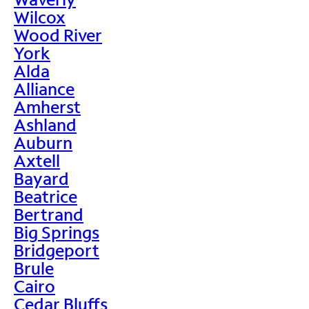
Wilcox
Wood River
York
Alda
Alliance
Amherst
Ashland
Auburn
Axtell
Bayard
Beatrice
Bertrand
Big Springs
Bridgeport
Brule
Cairo
Cedar Bluffs