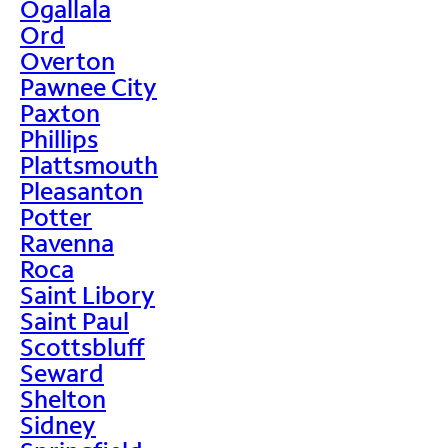
Ogallala
Ord
Overton
Pawnee City
Paxton
Phillips
Plattsmouth
Pleasanton
Potter
Ravenna
Roca
Saint Libory
Saint Paul
Scottsbluff
Seward
Shelton
Sidney