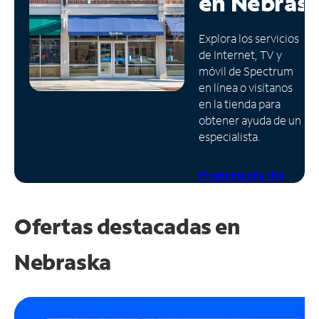
en
Nebras
Administrar
Explora los servicios
cuenta
de Internet, TV y
Encuentra
móvil de Spectrum
una
en línea o visítanos
tienda
en la tienda para
obtener ayuda de un
especialista.
Programa una cita
Ofertas destacadas en
Nebraska