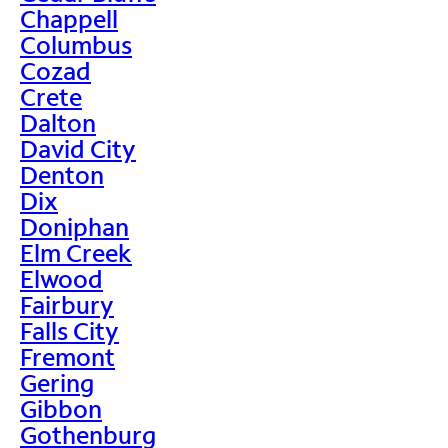
Chappell
Columbus
Cozad
Crete
Dalton
David City
Denton
Dix
Doniphan
Elm Creek
Elwood
Fairbury
Falls City
Fremont
Gering
Gibbon
Gothenburg