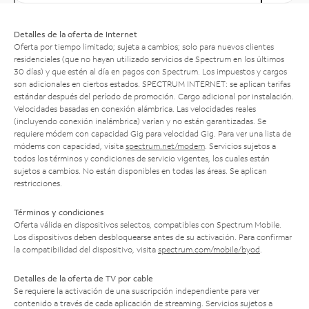
Detalles de la oferta de Internet
Oferta por tiempo limitado; sujeta a cambios; solo para nuevos clientes
residenciales (que no hayan utilizado servicios de Spectrum en los últimos
30 días) y que estén al día en pagos con Spectrum. Los impuestos y cargos
son adicionales en ciertos estados. SPECTRUM INTERNET: se aplican tarifas
estándar después del período de promoción. Cargo adicional por instalación.
Velocidades basadas en conexión alámbrica. Las velocidades reales
(incluyendo conexión inalámbrica) varían y no están garantizadas. Se
requiere módem con capacidad Gig para velocidad Gig. Para ver una lista de
módems con capacidad, visita
spectrum.net/modem
. Servicios sujetos a
todos los términos y condiciones de servicio vigentes, los cuales están
sujetos a cambios. No están disponibles en todas las áreas. Se aplican
restricciones.
Términos y condiciones
Oferta válida en dispositivos selectos, compatibles con Spectrum Mobile.
Los dispositivos deben desbloquearse antes de su activación. Para confirmar
la compatibilidad del dispositivo, visita
spectrum.com/mobile/byod
.
Detalles de la oferta de TV por cable
Se requiere la activación de una suscripción independiente para ver
contenido a través de cada aplicación de streaming. Servicios sujetos a