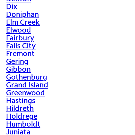
Dix
Doniphan
Elm Creek
Elwood
Fairbury
Falls City
Fremont
Gering
Gibbon
Gothenburg
Grand Island
Greenwood
Hastings
Hildreth
Holdrege
Humboldt
Juniata