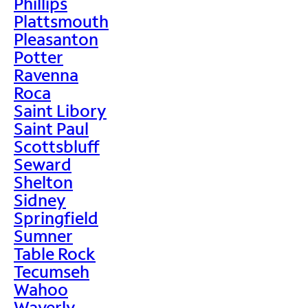
Phillips
Plattsmouth
Pleasanton
Potter
Ravenna
Roca
Saint Libory
Saint Paul
Scottsbluff
Seward
Shelton
Sidney
Springfield
Sumner
Table Rock
Tecumseh
Wahoo
Waverly