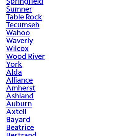
Springfield
Sumner
Table Rock
Tecumseh
Wahoo
Waverly
Wilcox
Wood River
York
Alda
Alliance
Amherst
Ashland
Auburn
Axtell
Bayard
Beatrice
Bertrand