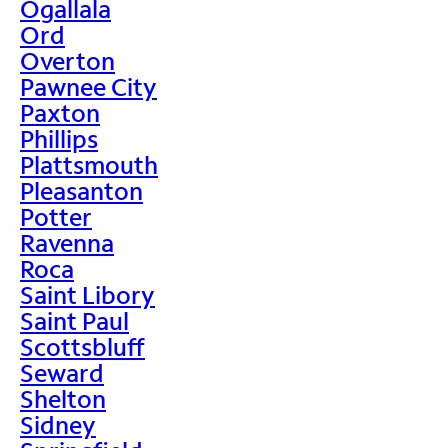
Ogallala
Ord
Overton
Pawnee City
Paxton
Phillips
Plattsmouth
Pleasanton
Potter
Ravenna
Roca
Saint Libory
Saint Paul
Scottsbluff
Seward
Shelton
Sidney