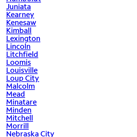
Juniata
Kearney
Kenesaw
Kimball
Lexington
Lincoln
Litchfield
Loomis
Louisville
Loup City
Malcolm
Mead
Minatare
Minden
Mitchell
Morrill
Nebraska City