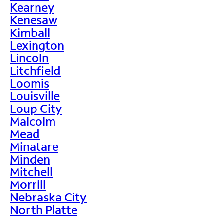
Kearney
Kenesaw
Kimball
Lexington
Lincoln
Litchfield
Loomis
Louisville
Loup City
Malcolm
Mead
Minatare
Minden
Mitchell
Morrill
Nebraska City
North Platte