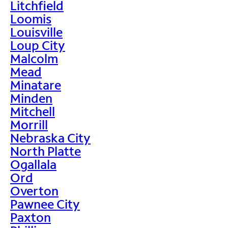
Litchfield
Loomis
Louisville
Loup City
Malcolm
Mead
Minatare
Minden
Mitchell
Morrill
Nebraska City
North Platte
Ogallala
Ord
Overton
Pawnee City
Paxton