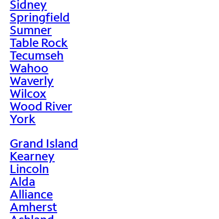
Sidney
Springfield
Sumner
Table Rock
Tecumseh
Wahoo
Waverly
Wilcox
Wood River
York
Grand Island
Kearney
Lincoln
Alda
Alliance
Amherst