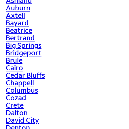
Ashland
Auburn
Axtell
Bayard
Beatrice
Bertrand
Big Springs
Bridgeport
Brule
Cairo
Cedar Bluffs
Chappell
Columbus
Cozad
Crete
Dalton
David City
Denton