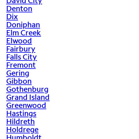
David City
Denton
Dix
Doniphan
Elm Creek
Elwood
Fairbury
Falls City
Fremont
Gering
Gibbon
Gothenburg
Grand Island
Greenwood
Hastings
Hildreth
Holdrege
Humboldt