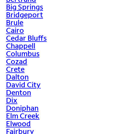
Big Springs
Bridgeport
Brule
Cairo
Cedar Bluffs
Chappell
Columbus
Cozad
Crete
Dalton
David City
Denton
Dix
Doniphan
Elm Creek
Elwood
Fairbury