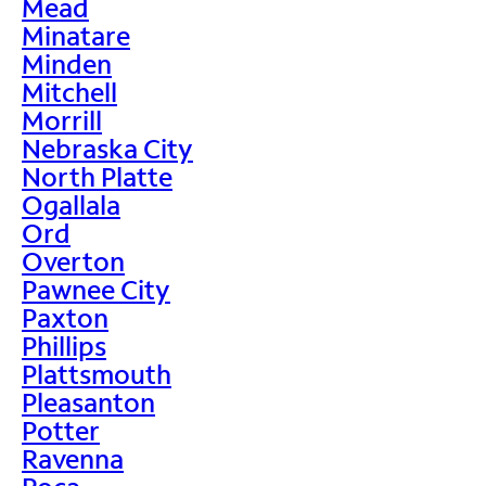
Mead
Minatare
Minden
Mitchell
Morrill
Nebraska City
North Platte
Ogallala
Ord
Overton
Pawnee City
Paxton
Phillips
Plattsmouth
Pleasanton
Potter
Ravenna