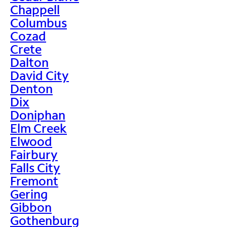
Chappell
Columbus
Cozad
Crete
Dalton
David City
Denton
Dix
Doniphan
Elm Creek
Elwood
Fairbury
Falls City
Fremont
Gering
Gibbon
Gothenburg