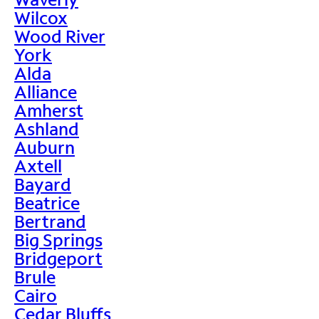
Wilcox
Wood River
York
Alda
Alliance
Amherst
Ashland
Auburn
Axtell
Bayard
Beatrice
Bertrand
Big Springs
Bridgeport
Brule
Cairo
Cedar Bluffs