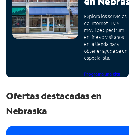
en
Nebras
Administrar
Explora los servicios
cuenta
de Internet, TV y
Encuentra
móvil de Spectrum
una
en línea o visítanos
tienda
en la tienda para
obtener ayuda de un
especialista.
Programa una cita
Ofertas destacadas en
Nebraska