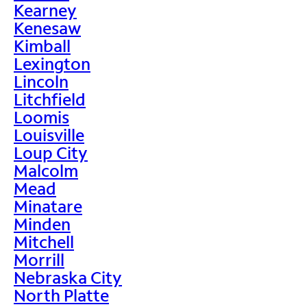
Kearney
Kenesaw
Kimball
Lexington
Lincoln
Litchfield
Loomis
Louisville
Loup City
Malcolm
Mead
Minatare
Minden
Mitchell
Morrill
Nebraska City
North Platte