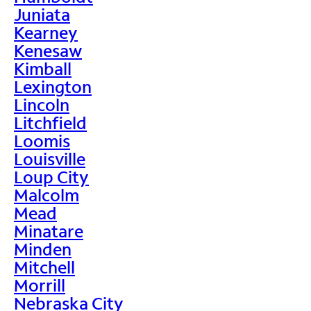
Juniata
Kearney
Kenesaw
Kimball
Lexington
Lincoln
Litchfield
Loomis
Louisville
Loup City
Malcolm
Mead
Minatare
Minden
Mitchell
Morrill
Nebraska City