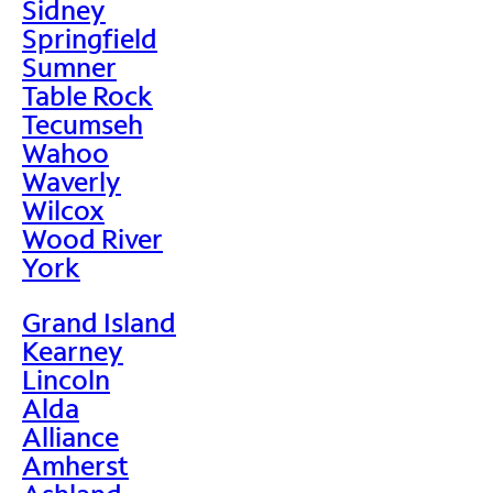
Sidney
Springfield
Sumner
Table Rock
Tecumseh
Wahoo
Waverly
Wilcox
Wood River
York
Grand Island
Kearney
Lincoln
Alda
Alliance
Amherst