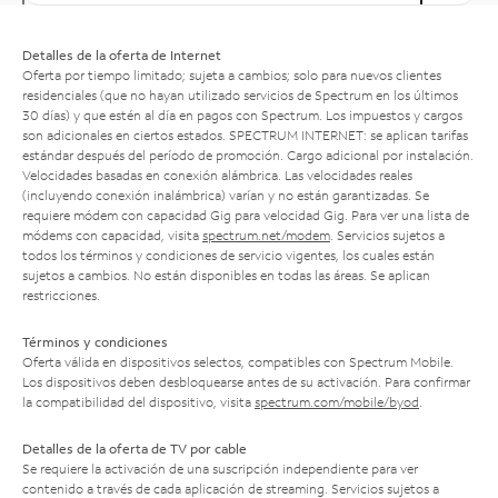
Detalles de la oferta de Internet
Oferta por tiempo limitado; sujeta a cambios; solo para nuevos clientes
residenciales (que no hayan utilizado servicios de Spectrum en los últimos
30 días) y que estén al día en pagos con Spectrum. Los impuestos y cargos
son adicionales en ciertos estados. SPECTRUM INTERNET: se aplican tarifas
estándar después del período de promoción. Cargo adicional por instalación.
Velocidades basadas en conexión alámbrica. Las velocidades reales
(incluyendo conexión inalámbrica) varían y no están garantizadas. Se
requiere módem con capacidad Gig para velocidad Gig. Para ver una lista de
módems con capacidad, visita
spectrum.net/modem
. Servicios sujetos a
todos los términos y condiciones de servicio vigentes, los cuales están
sujetos a cambios. No están disponibles en todas las áreas. Se aplican
restricciones.
Términos y condiciones
Oferta válida en dispositivos selectos, compatibles con Spectrum Mobile.
Los dispositivos deben desbloquearse antes de su activación. Para confirmar
la compatibilidad del dispositivo, visita
spectrum.com/mobile/byod
.
Detalles de la oferta de TV por cable
Se requiere la activación de una suscripción independiente para ver
contenido a través de cada aplicación de streaming. Servicios sujetos a