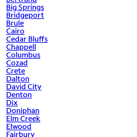
Big Springs
Bridgeport
Brule
Cairo
Cedar Bluffs
Chappell
Columbus
Cozad
Crete
Dalton
David City
Denton
Dix
Doniphan
Elm Creek
Elwood
Fairbury