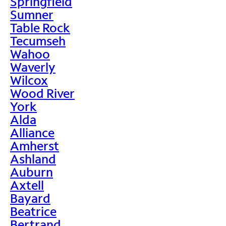
Springfield
Sumner
Table Rock
Tecumseh
Wahoo
Waverly
Wilcox
Wood River
York
Alda
Alliance
Amherst
Ashland
Auburn
Axtell
Bayard
Beatrice
Bertrand