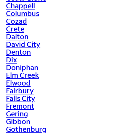
Chappell
Columbus
Cozad
Crete
Dalton
David City
Denton
Dix
Doniphan
Elm Creek
Elwood
Fairbury
Falls City
Fremont
Gering
Gibbon
Gothenburg