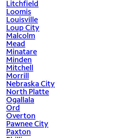
Litchfield
Loomis
Louisville
Loup City
Malcolm
Mead
Minatare
Minden
Mitchell
Morrill
Nebraska City
North Platte
Ogallala
Ord
Overton
Pawnee City
Paxton