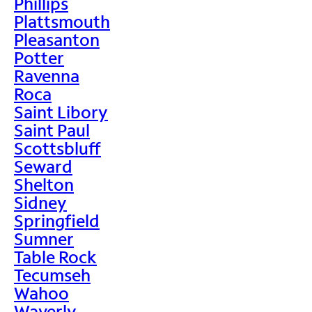
Phillips
Plattsmouth
Pleasanton
Potter
Ravenna
Roca
Saint Libory
Saint Paul
Scottsbluff
Seward
Shelton
Sidney
Springfield
Sumner
Table Rock
Tecumseh
Wahoo
Waverly