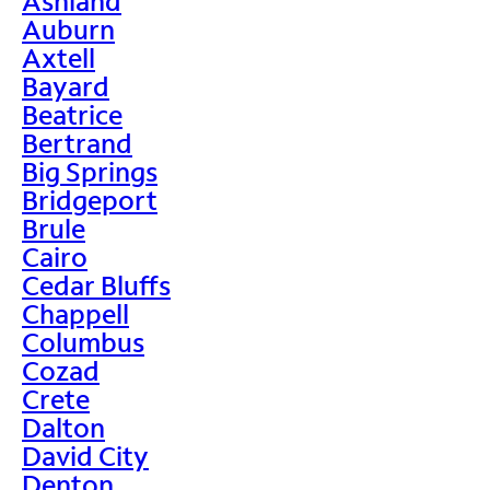
Ashland
Auburn
Axtell
Bayard
Beatrice
Bertrand
Big Springs
Bridgeport
Brule
Cairo
Cedar Bluffs
Chappell
Columbus
Cozad
Crete
Dalton
David City
Denton