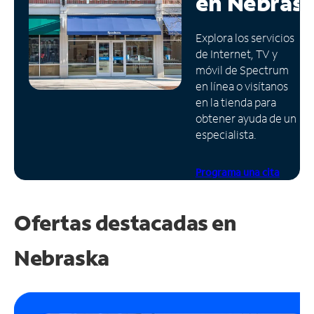
en
Nebras
Administrar
Explora los servicios
cuenta
de Internet, TV y
Encuentra
móvil de Spectrum
una
en línea o visítanos
tienda
en la tienda para
obtener ayuda de un
especialista.
Programa una cita
Ofertas destacadas en
Nebraska