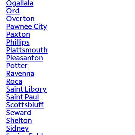
Ogallala
Ord
Overton
Pawnee City
Paxton
Phillips
Plattsmouth
Pleasanton
Potter
Ravenna
Roca
Saint Libory
Saint Paul
Scottsbluff
Seward
Shelton
Sidney