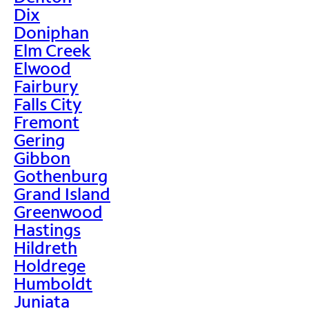
Dix
Doniphan
Elm Creek
Elwood
Fairbury
Falls City
Fremont
Gering
Gibbon
Gothenburg
Grand Island
Greenwood
Hastings
Hildreth
Holdrege
Humboldt
Juniata