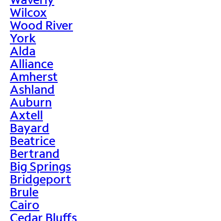
Wilcox
Wood River
York
Alda
Alliance
Amherst
Ashland
Auburn
Axtell
Bayard
Beatrice
Bertrand
Big Springs
Bridgeport
Brule
Cairo
Cedar Bluffs