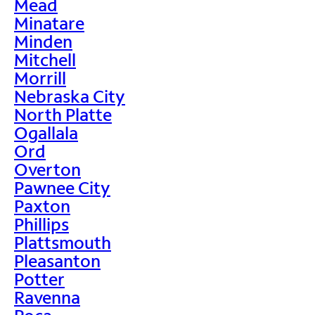
Mead
Minatare
Minden
Mitchell
Morrill
Nebraska City
North Platte
Ogallala
Ord
Overton
Pawnee City
Paxton
Phillips
Plattsmouth
Pleasanton
Potter
Ravenna