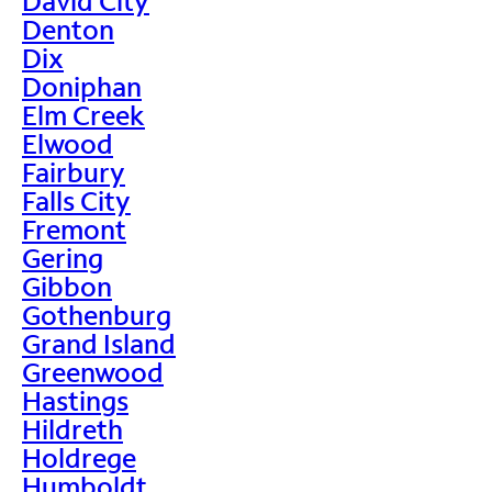
David City
Denton
Dix
Doniphan
Elm Creek
Elwood
Fairbury
Falls City
Fremont
Gering
Gibbon
Gothenburg
Grand Island
Greenwood
Hastings
Hildreth
Holdrege
Humboldt