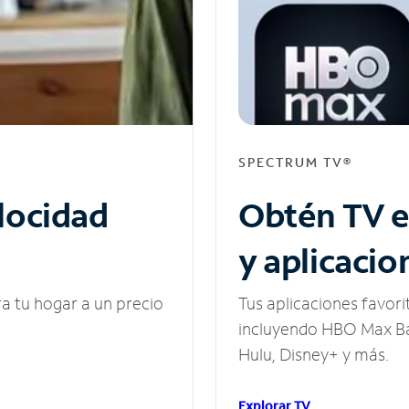
SPECTRUM TV®
elocidad
Obtén TV e
y aplicacio
ra tu hogar a un precio
Tus aplicaciones favori
incluyendo HBO Max Ba
Hulu, Disney+ y más.
Explorar TV