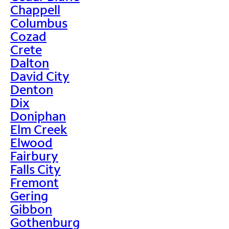
Chappell
Columbus
Cozad
Crete
Dalton
David City
Denton
Dix
Doniphan
Elm Creek
Elwood
Fairbury
Falls City
Fremont
Gering
Gibbon
Gothenburg