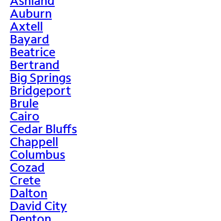
Ashland
Auburn
Axtell
Bayard
Beatrice
Bertrand
Big Springs
Bridgeport
Brule
Cairo
Cedar Bluffs
Chappell
Columbus
Cozad
Crete
Dalton
David City
Denton