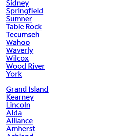
Sidney
Springfield
Sumner
Table Rock
Tecumseh
Wahoo
Waverly
Wilcox
Wood River
York
Grand Island
Kearney
Lincoln
Alda
Alliance
Amherst