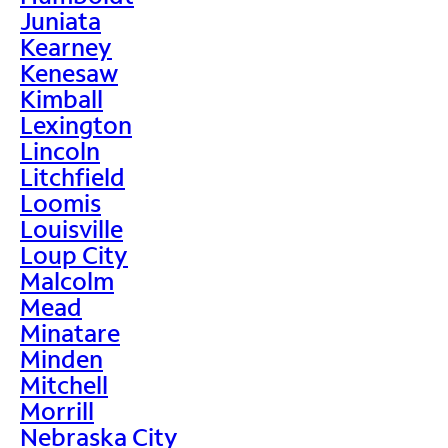
Juniata
Kearney
Kenesaw
Kimball
Lexington
Lincoln
Litchfield
Loomis
Louisville
Loup City
Malcolm
Mead
Minatare
Minden
Mitchell
Morrill
Nebraska City