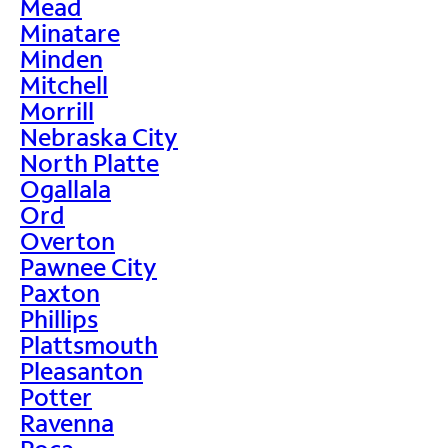
Mead
Minatare
Minden
Mitchell
Morrill
Nebraska City
North Platte
Ogallala
Ord
Overton
Pawnee City
Paxton
Phillips
Plattsmouth
Pleasanton
Potter
Ravenna