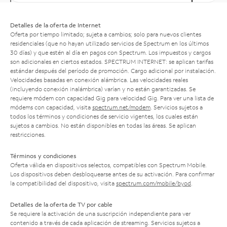
Detalles de la oferta de Internet
Oferta por tiempo limitado; sujeta a cambios; solo para nuevos clientes
residenciales (que no hayan utilizado servicios de Spectrum en los últimos
30 días) y que estén al día en pagos con Spectrum. Los impuestos y cargos
son adicionales en ciertos estados. SPECTRUM INTERNET: se aplican tarifas
estándar después del período de promoción. Cargo adicional por instalación.
Velocidades basadas en conexión alámbrica. Las velocidades reales
(incluyendo conexión inalámbrica) varían y no están garantizadas. Se
requiere módem con capacidad Gig para velocidad Gig. Para ver una lista de
módems con capacidad, visita
spectrum.net/modem
. Servicios sujetos a
todos los términos y condiciones de servicio vigentes, los cuales están
sujetos a cambios. No están disponibles en todas las áreas. Se aplican
restricciones.
Términos y condiciones
Oferta válida en dispositivos selectos, compatibles con Spectrum Mobile.
Los dispositivos deben desbloquearse antes de su activación. Para confirmar
la compatibilidad del dispositivo, visita
spectrum.com/mobile/byod
.
Detalles de la oferta de TV por cable
Se requiere la activación de una suscripción independiente para ver
contenido a través de cada aplicación de streaming. Servicios sujetos a