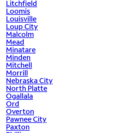
Litchfield
Loomis
Louisville
Loup City
Malcolm
Mead
Minatare
Minden
Mitchell
Morrill
Nebraska City
North Platte
Ogallala
Ord
Overton
Pawnee City
Paxton