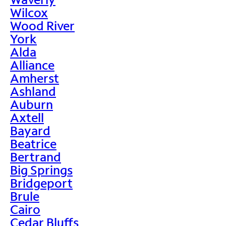
Wilcox
Wood River
York
Alda
Alliance
Amherst
Ashland
Auburn
Axtell
Bayard
Beatrice
Bertrand
Big Springs
Bridgeport
Brule
Cairo
Cedar Bluffs