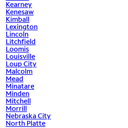
Kearney
Kenesaw
Kimball
Lexington
Lincoln
Litchfield
Loomis
Louisville
Loup City
Malcolm
Mead
Minatare
Minden
Mitchell
Morrill
Nebraska City
North Platte