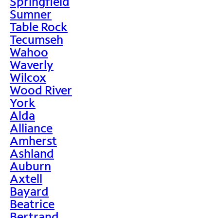
Springfield
Sumner
Table Rock
Tecumseh
Wahoo
Waverly
Wilcox
Wood River
York
Alda
Alliance
Amherst
Ashland
Auburn
Axtell
Bayard
Beatrice
Bertrand