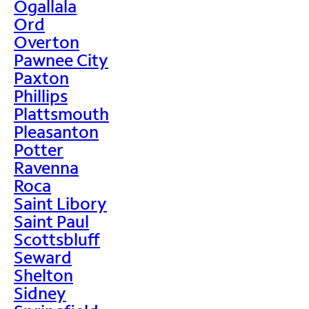
Ogallala
Ord
Overton
Pawnee City
Paxton
Phillips
Plattsmouth
Pleasanton
Potter
Ravenna
Roca
Saint Libory
Saint Paul
Scottsbluff
Seward
Shelton
Sidney