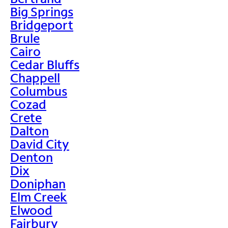
Big Springs
Bridgeport
Brule
Cairo
Cedar Bluffs
Chappell
Columbus
Cozad
Crete
Dalton
David City
Denton
Dix
Doniphan
Elm Creek
Elwood
Fairbury