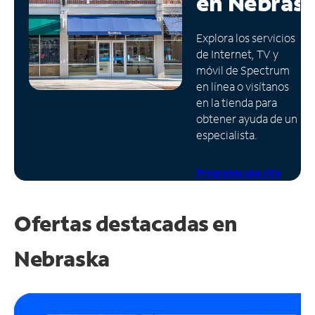
en
Nebras
Administrar
Explora los servicios
cuenta
de Internet, TV y
Encuentra
móvil de Spectrum
una
en línea o visítanos
tienda
en la tienda para
obtener ayuda de un
especialista.
Programa una cita
Ofertas destacadas en
Nebraska