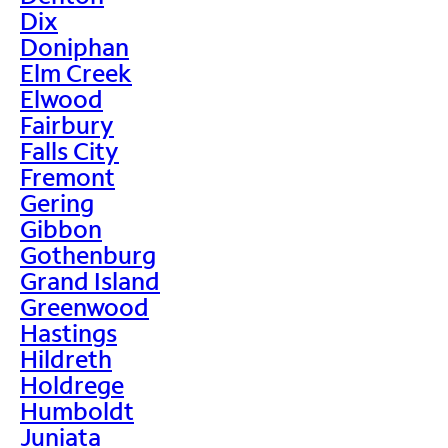
Dix
Doniphan
Elm Creek
Elwood
Fairbury
Falls City
Fremont
Gering
Gibbon
Gothenburg
Grand Island
Greenwood
Hastings
Hildreth
Holdrege
Humboldt
Juniata