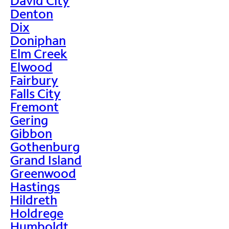
David City
Denton
Dix
Doniphan
Elm Creek
Elwood
Fairbury
Falls City
Fremont
Gering
Gibbon
Gothenburg
Grand Island
Greenwood
Hastings
Hildreth
Holdrege
Humboldt