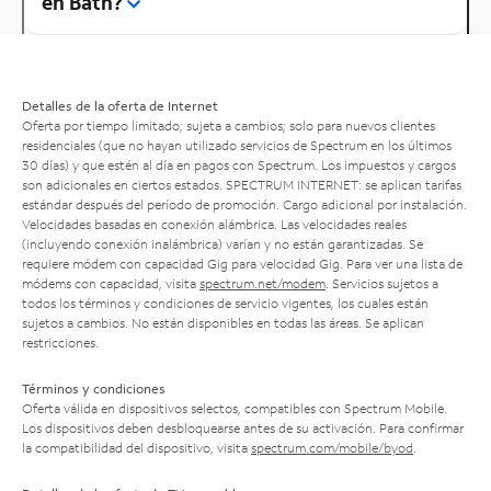
en Bath?
Detalles de la oferta de Internet
Oferta por tiempo limitado; sujeta a cambios; solo para nuevos clientes
residenciales (que no hayan utilizado servicios de Spectrum en los últimos
30 días) y que estén al día en pagos con Spectrum. Los impuestos y cargos
son adicionales en ciertos estados. SPECTRUM INTERNET: se aplican tarifas
estándar después del período de promoción. Cargo adicional por instalación.
Velocidades basadas en conexión alámbrica. Las velocidades reales
(incluyendo conexión inalámbrica) varían y no están garantizadas. Se
requiere módem con capacidad Gig para velocidad Gig. Para ver una lista de
módems con capacidad, visita
spectrum.net/modem
. Servicios sujetos a
todos los términos y condiciones de servicio vigentes, los cuales están
sujetos a cambios. No están disponibles en todas las áreas. Se aplican
restricciones.
Términos y condiciones
Oferta válida en dispositivos selectos, compatibles con Spectrum Mobile.
Los dispositivos deben desbloquearse antes de su activación. Para confirmar
la compatibilidad del dispositivo, visita
spectrum.com/mobile/byod
.