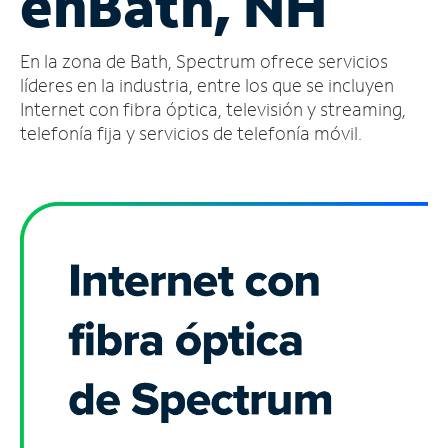
en
Bath, NH
Administrar
En la zona de Bath, Spectrum ofrece servicios
cuenta
Encuentra
líderes en la industria, entre los que se incluyen
una
Internet con fibra óptica, televisión y streaming,
tienda
telefonía fija y servicios de telefonía móvil.