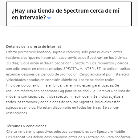
¿Hay una tienda de Spectrum cerca de mí
en Intervale?
Detalles de la oferta de Internet
Oferta por tiempo limitado; sujeta a cambios; solo para nuevos clientes
residenciales (que no hayan utilizado servicios de Spectrum en los últimos
30 días) y que estén al día en pagos con Spectrum. Los impuestos y cargos
son adicionales en ciertos estados. SPECTRUM INTERNET: se aplican tarifas
estándar después del período de promoción. Cargo adicional por instalación.
Velocidades basadas en conexión alámbrica. Las velocidades reales
(incluyendo conexión inalámbrica) varían y no están garantizadas. Se
requiere módem con capacidad Gig para velocidad Gig. Para ver una lista de
módems con capacidad, visita
spectrum.net/modem
. Servicios sujetos a
todos los términos y condiciones de servicio vigentes, los cuales están
sujetos a cambios. No están disponibles en todas las áreas. Se aplican
restricciones.
Términos y condiciones
Oferta válida en dispositivos selectos, compatibles con Spectrum Mobile.
Los dispositivos deben desbloquearse antes de su activación. Para confirmar