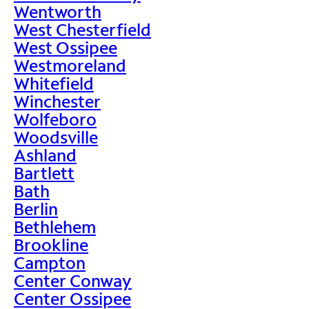
Wentworth
West Chesterfield
West Ossipee
Westmoreland
Whitefield
Winchester
Wolfeboro
Woodsville
Ashland
Bartlett
Bath
Berlin
Bethlehem
Brookline
Campton
Center Conway
Center Ossipee