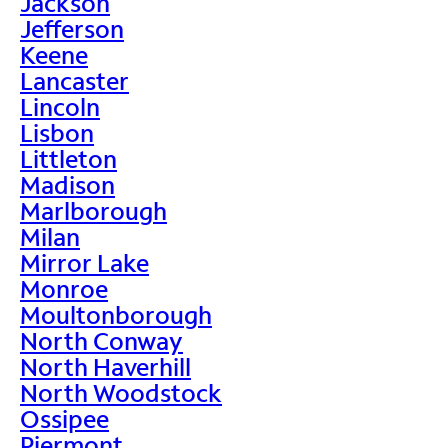
Jackson
Jefferson
Keene
Lancaster
Lincoln
Lisbon
Littleton
Madison
Marlborough
Milan
Mirror Lake
Monroe
Moultonborough
North Conway
North Haverhill
North Woodstock
Ossipee
Piermont