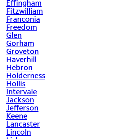
Effingham
Fitzwilliam
Franconia
Freedom
Glen
Gorham
Groveton
Haverhill
Hebron
Holderness
Hollis
Intervale
Jackson
Jefferson
Keene
Lancaster
Lincoln