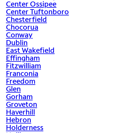
Center Ossipee
Center Tuftonboro
Chesterfield
Chocorua
Conway
Dublin
East Wakefield
Effingham
Fitzwilliam
Franconia
Freedom
Glen
Gorham
Groveton
Haverhill
Hebron
Holderness