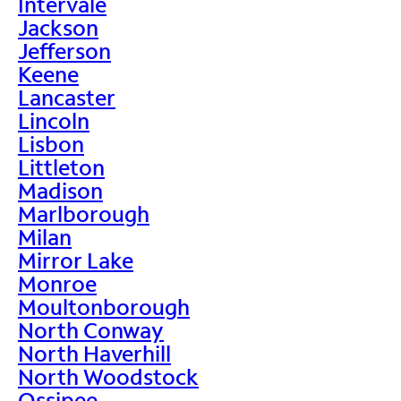
Intervale
Jackson
Jefferson
Keene
Lancaster
Lincoln
Lisbon
Littleton
Madison
Marlborough
Milan
Mirror Lake
Monroe
Moultonborough
North Conway
North Haverhill
North Woodstock
Ossipee