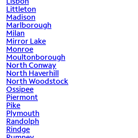
Lisbon
Littleton
Madison
Marlborough
Milan
Mirror Lake
Monroe
Moultonborough
North Conway
North Haverhill
North Woodstock
Ossipee
Piermont
Pike
Plymouth
Randolph
Rindge
Rumney