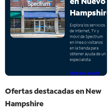
en
Nuevo
Administrar
Hampshire
cuenta
Encuentra
Explora los servicios
una
de Internet, TV y
tienda
móvil de Spectrum
en línea o visítanos
en la tienda para
obtener ayuda de un
especialista.
Programa una cita
Ofertas destacadas en
New
Hampshire