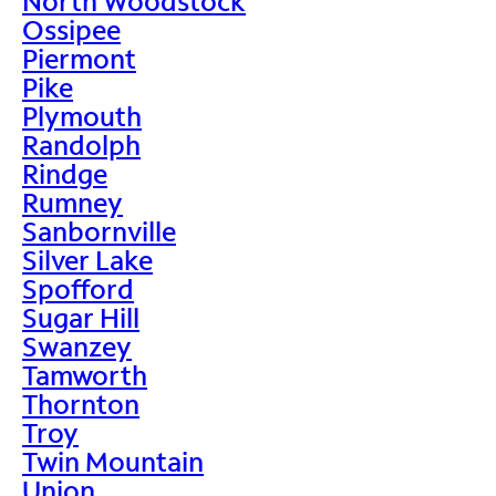
North Woodstock
Ossipee
Piermont
Pike
Plymouth
Randolph
Rindge
Rumney
Sanbornville
Silver Lake
Spofford
Sugar Hill
Swanzey
Tamworth
Thornton
Troy
Twin Mountain
Union