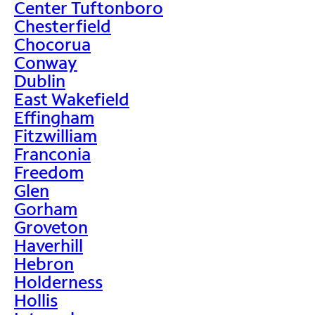
Center Tuftonboro
Chesterfield
Chocorua
Conway
Dublin
East Wakefield
Effingham
Fitzwilliam
Franconia
Freedom
Glen
Gorham
Groveton
Haverhill
Hebron
Holderness
Hollis