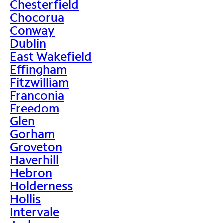
Chesterfield
Chocorua
Conway
Dublin
East Wakefield
Effingham
Fitzwilliam
Franconia
Freedom
Glen
Gorham
Groveton
Haverhill
Hebron
Holderness
Hollis
Intervale