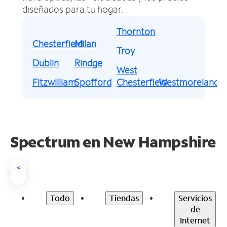
diseñados para tu hogar.
Thornton
Chesterfield
Milan
Troy
Dublin
Rindge
West
Fitzwilliam
Spofford
Chesterfield
Westmoreland
Spectrum en
New Hampshire
<
Todo
Tiendas
Servicios
de
Internet