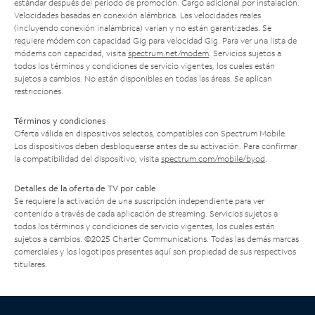
estándar después del período de promoción. Cargo adicional por instalación.
Velocidades basadas en conexión alámbrica. Las velocidades reales
(incluyendo conexión inalámbrica) varían y no están garantizadas. Se
requiere módem con capacidad Gig para velocidad Gig. Para ver una lista de
módems con capacidad, visita
spectrum.net/modem
. Servicios sujetos a
todos los términos y condiciones de servicio vigentes, los cuales están
sujetos a cambios. No están disponibles en todas las áreas. Se aplican
restricciones.
Términos y condiciones
Oferta válida en dispositivos selectos, compatibles con Spectrum Mobile.
Los dispositivos deben desbloquearse antes de su activación. Para confirmar
la compatibilidad del dispositivo, visita
spectrum.com/mobile/byod
.
Detalles de la oferta de TV por cable
Se requiere la activación de una suscripción independiente para ver
contenido a través de cada aplicación de streaming. Servicios sujetos a
todos los términos y condiciones de servicio vigentes, los cuales están
sujetos a cambios. ©2025 Charter Communications. Todas las demás marcas
comerciales y los logotipos presentes aquí son propiedad de sus respectivos
titulares.