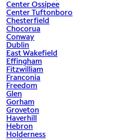
Center Ossipee
Center Tuftonboro
Chesterfield
Chocorua
Conway
Dublin
East Wakefield
Effingham
Fitzwilliam
Franconia
Freedom
Glen
Gorham
Groveton
Haverhill
Hebron
Holderness