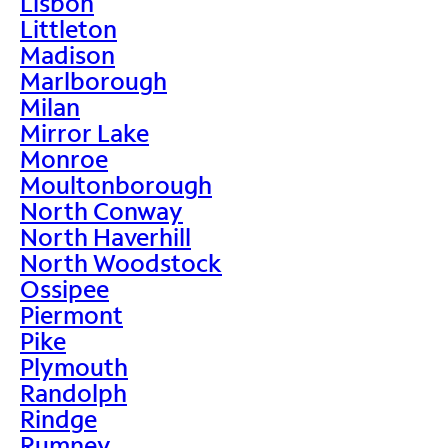
Lisbon
Littleton
Madison
Marlborough
Milan
Mirror Lake
Monroe
Moultonborough
North Conway
North Haverhill
North Woodstock
Ossipee
Piermont
Pike
Plymouth
Randolph
Rindge
Rumney