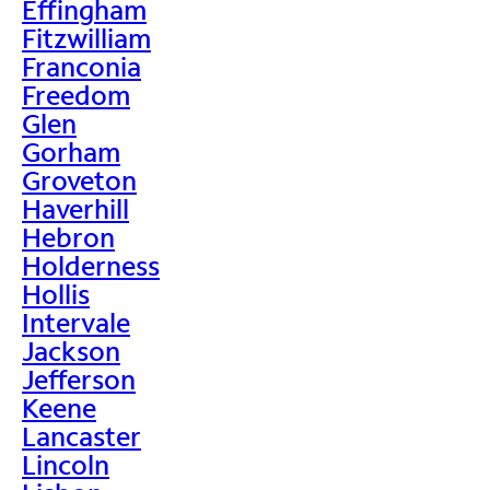
Effingham
Fitzwilliam
Franconia
Freedom
Glen
Gorham
Groveton
Haverhill
Hebron
Holderness
Hollis
Intervale
Jackson
Jefferson
Keene
Lancaster
Lincoln