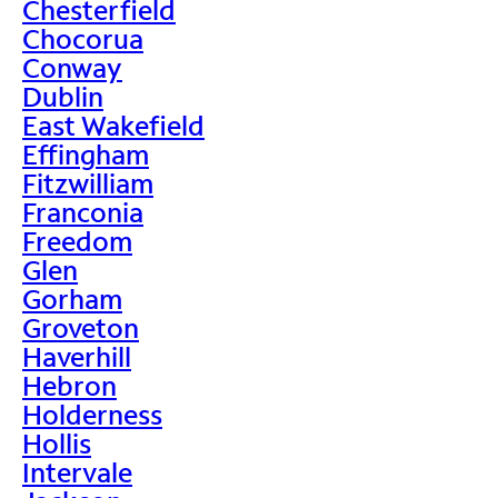
Chesterfield
Chocorua
Conway
Dublin
East Wakefield
Effingham
Fitzwilliam
Franconia
Freedom
Glen
Gorham
Groveton
Haverhill
Hebron
Holderness
Hollis
Intervale