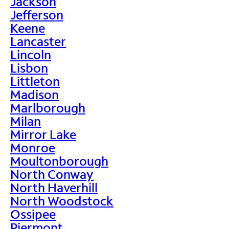
Jackson
Jefferson
Keene
Lancaster
Lincoln
Lisbon
Littleton
Madison
Marlborough
Milan
Mirror Lake
Monroe
Moultonborough
North Conway
North Haverhill
North Woodstock
Ossipee
Piermont