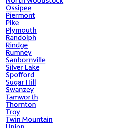
North Woodstock
Ossipee
Piermont
Pike
Plymouth
Randolph
Rindge
Rumney
Sanbornville
Silver Lake
Spofford
Sugar Hill
Swanzey
Tamworth
Thornton
Troy
Twin Mountain
Union