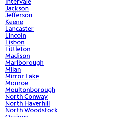
Intervale
Jackson
Jefferson
Keene
Lancaster
Lincoln
Lisbon
Littleton
Madison
Marlborough
Milan
Mirror Lake
Monroe
Moultonborough
North Conway
North Haverhill
North Woodstock
Ossipee