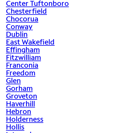
Center Tuftonboro
Chesterfield
Chocorua
Conway
Dublin
East Wakefield
Effingham
Fitzwilliam
Franconia
Freedom
Glen
Gorham
Groveton
Haverhill
Hebron
Holderness
Hollis