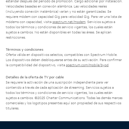
estándar después del período de promoción. Cargo adicional por instalación.
Velocidades basadas en conexión alámbrica. Las velocidades reales
(incluyendo conexión inalámbrica) varían y no están garantizadas. Se
requiere módem con capacidad Gig para velocidad Gig. Para ver una lista de
módems con capacidad, visita
spectrum.net/modem
. Servicios sujetos a
todos los términos y condiciones de servicio vigentes, los cuales están
sujetos a cambios. No están disponibles en todas las áreas. Se aplican
restricciones.
Términos y condiciones
Oferta válida en dispositivos selectos, compatibles con Spectrum Mobile.
Los dispositivos deben desbloquearse antes de su activación. Para confirmar
la compatibilidad del dispositivo, visita
spectrum.com/mobile/byod
.
Detalles de la oferta de TV por cable
Se requiere la activación de una suscripción independiente para ver
contenido a través de cada aplicación de streaming. Servicios sujetos a
todos los términos y condiciones de servicio vigentes, los cuales están
sujetos a cambios. ©2025 Charter Communications. Todas las demás marcas
comerciales y los logotipos presentes aquí son propiedad de sus respectivos
titulares.