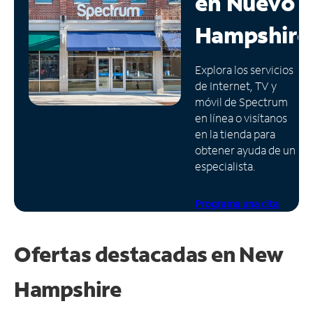
en
Nuevo
Administrar
Hampshire
cuenta
Encuentra
Explora los servicios
una
de Internet, TV y
tienda
móvil de Spectrum
en línea o visítanos
en la tienda para
obtener ayuda de un
especialista.
Programa una cita
Ofertas destacadas en
New
Hampshire