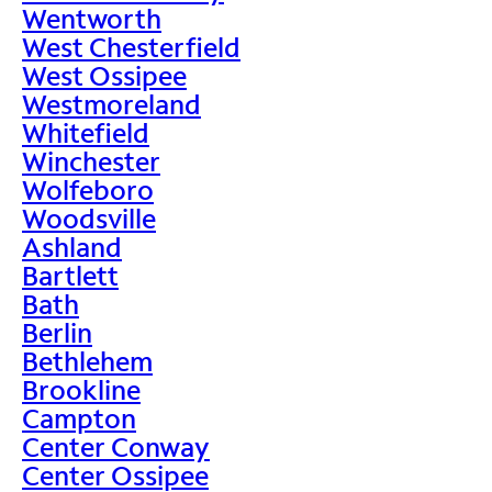
Wentworth
West Chesterfield
West Ossipee
Westmoreland
Whitefield
Winchester
Wolfeboro
Woodsville
Ashland
Bartlett
Bath
Berlin
Bethlehem
Brookline
Campton
Center Conway
Center Ossipee