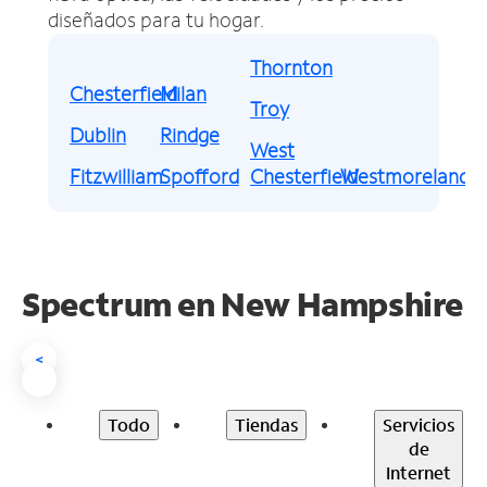
diseñados para tu hogar.
Thornton
Chesterfield
Milan
Troy
Dublin
Rindge
West
Fitzwilliam
Spofford
Chesterfield
Westmoreland
Spectrum en
New Hampshire
<
Todo
Tiendas
Servicios
de
Internet