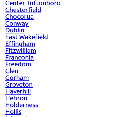
Center Tuftonboro
Chesterfield
Chocorua
Conway
Dublin
East Wakefield
Effingham
Fitzwilliam
Franconia
Freedom
Glen
Gorham
Groveton
Haverhill
Hebron
Holderness
Hollis