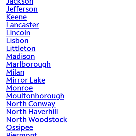
Jackson
Jefferson
Keene
Lancaster
Lincoln
Lisbon
Littleton
Madison
Marlborough
Milan
Mirror Lake
Monroe
Moultonborough
North Conway
North Haverhill
North Woodstock
Ossipee
Piermont