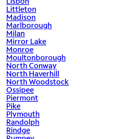
Lisbon
Littleton
Madison
Marlborough
Milan
Mirror Lake
Monroe
Moultonborough
North Conway
North Haverhill
North Woodstock
Ossipee
Piermont
Pike
Plymouth
Randolph
Rindge
Rumney