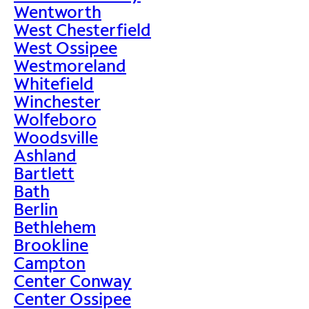
Wentworth
West Chesterfield
West Ossipee
Westmoreland
Whitefield
Winchester
Wolfeboro
Woodsville
Ashland
Bartlett
Bath
Berlin
Bethlehem
Brookline
Campton
Center Conway
Center Ossipee