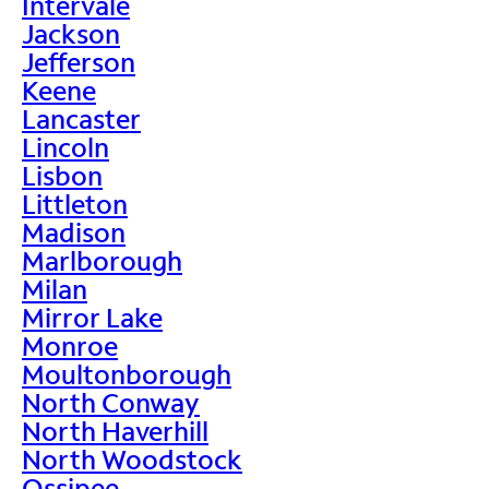
Intervale
Jackson
Jefferson
Keene
Lancaster
Lincoln
Lisbon
Littleton
Madison
Marlborough
Milan
Mirror Lake
Monroe
Moultonborough
North Conway
North Haverhill
North Woodstock
Ossipee