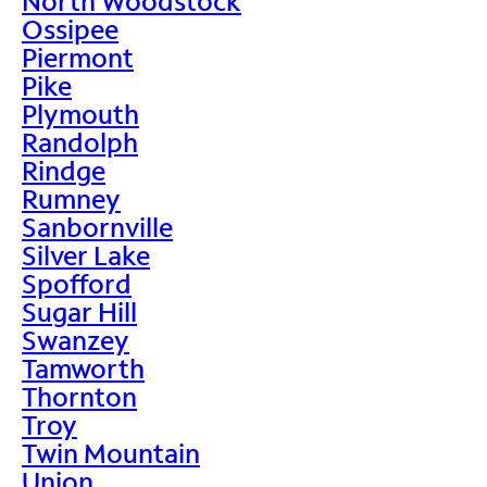
North Woodstock
Ossipee
Piermont
Pike
Plymouth
Randolph
Rindge
Rumney
Sanbornville
Silver Lake
Spofford
Sugar Hill
Swanzey
Tamworth
Thornton
Troy
Twin Mountain
Union