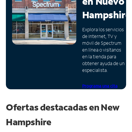
en
Nuevo
Administrar
Hampshire
cuenta
Encuentra
Explora los servicios
una
de Internet, TV y
tienda
móvil de Spectrum
en línea o visítanos
en la tienda para
obtener ayuda de un
especialista.
Programa una cita
Ofertas destacadas en
New
Hampshire