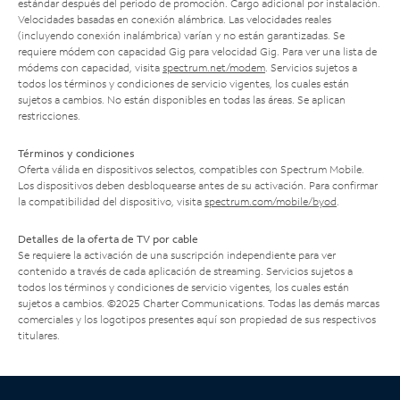
estándar después del período de promoción. Cargo adicional por instalación.
Velocidades basadas en conexión alámbrica. Las velocidades reales
(incluyendo conexión inalámbrica) varían y no están garantizadas. Se
requiere módem con capacidad Gig para velocidad Gig. Para ver una lista de
módems con capacidad, visita
spectrum.net/modem
. Servicios sujetos a
todos los términos y condiciones de servicio vigentes, los cuales están
sujetos a cambios. No están disponibles en todas las áreas. Se aplican
restricciones.
Términos y condiciones
Oferta válida en dispositivos selectos, compatibles con Spectrum Mobile.
Los dispositivos deben desbloquearse antes de su activación. Para confirmar
la compatibilidad del dispositivo, visita
spectrum.com/mobile/byod
.
Detalles de la oferta de TV por cable
Se requiere la activación de una suscripción independiente para ver
contenido a través de cada aplicación de streaming. Servicios sujetos a
todos los términos y condiciones de servicio vigentes, los cuales están
sujetos a cambios. ©2025 Charter Communications. Todas las demás marcas
comerciales y los logotipos presentes aquí son propiedad de sus respectivos
titulares.