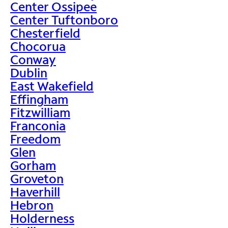
Center Ossipee
Center Tuftonboro
Chesterfield
Chocorua
Conway
Dublin
East Wakefield
Effingham
Fitzwilliam
Franconia
Freedom
Glen
Gorham
Groveton
Haverhill
Hebron
Holderness