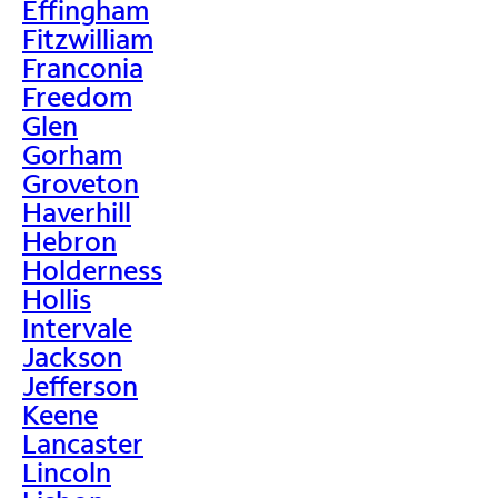
Effingham
Fitzwilliam
Franconia
Freedom
Glen
Gorham
Groveton
Haverhill
Hebron
Holderness
Hollis
Intervale
Jackson
Jefferson
Keene
Lancaster
Lincoln