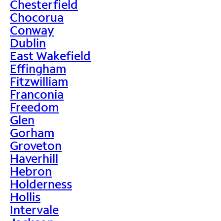
Chesterfield
Chocorua
Conway
Dublin
East Wakefield
Effingham
Fitzwilliam
Franconia
Freedom
Glen
Gorham
Groveton
Haverhill
Hebron
Holderness
Hollis
Intervale