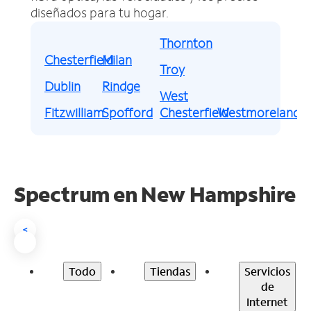
diseñados para tu hogar.
Thornton
Chesterfield
Milan
Troy
Dublin
Rindge
West
Fitzwilliam
Spofford
Chesterfield
Westmoreland
Spectrum en
New Hampshire
<
Todo
Tiendas
Servicios
de
Internet