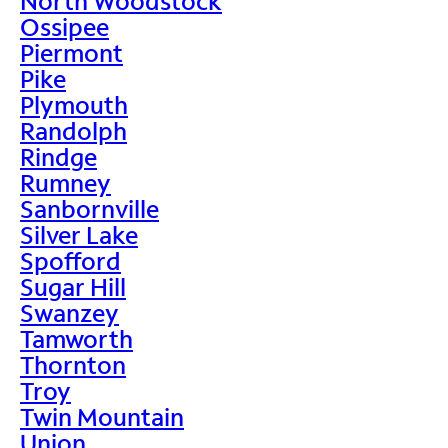
North Woodstock
Ossipee
Piermont
Pike
Plymouth
Randolph
Rindge
Rumney
Sanbornville
Silver Lake
Spofford
Sugar Hill
Swanzey
Tamworth
Thornton
Troy
Twin Mountain
Union