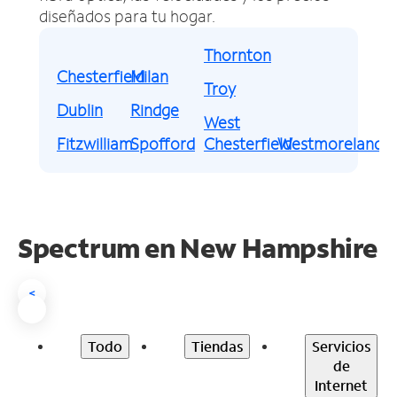
diseñados para tu hogar.
Thornton
Chesterfield
Milan
Troy
Dublin
Rindge
West
Fitzwilliam
Spofford
Chesterfield
Westmoreland
Spectrum en
New Hampshire
<
Todo
Tiendas
Servicios
de
Internet