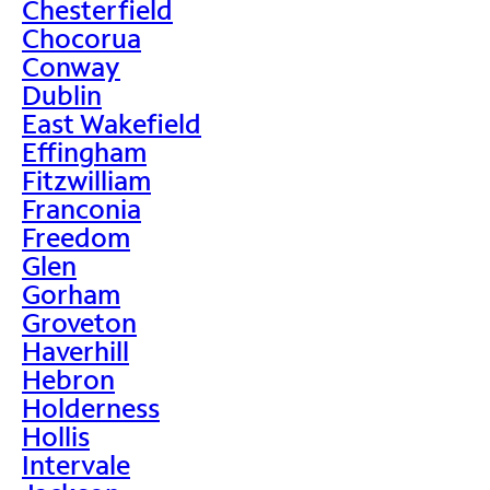
Chesterfield
Chocorua
Conway
Dublin
East Wakefield
Effingham
Fitzwilliam
Franconia
Freedom
Glen
Gorham
Groveton
Haverhill
Hebron
Holderness
Hollis
Intervale