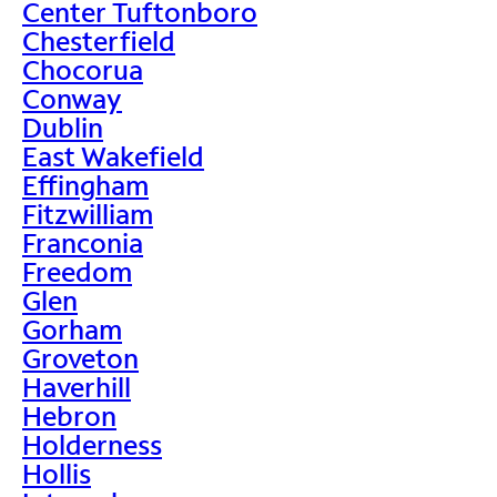
Center Tuftonboro
Chesterfield
Chocorua
Conway
Dublin
East Wakefield
Effingham
Fitzwilliam
Franconia
Freedom
Glen
Gorham
Groveton
Haverhill
Hebron
Holderness
Hollis