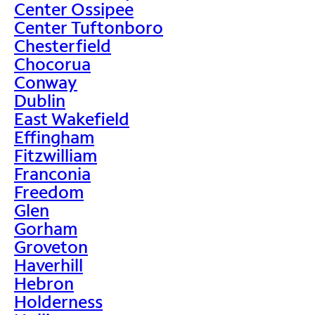
Center Ossipee
Center Tuftonboro
Chesterfield
Chocorua
Conway
Dublin
East Wakefield
Effingham
Fitzwilliam
Franconia
Freedom
Glen
Gorham
Groveton
Haverhill
Hebron
Holderness