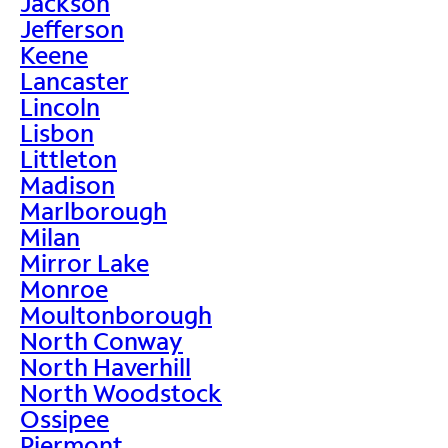
Jackson
Jefferson
Keene
Lancaster
Lincoln
Lisbon
Littleton
Madison
Marlborough
Milan
Mirror Lake
Monroe
Moultonborough
North Conway
North Haverhill
North Woodstock
Ossipee
Piermont