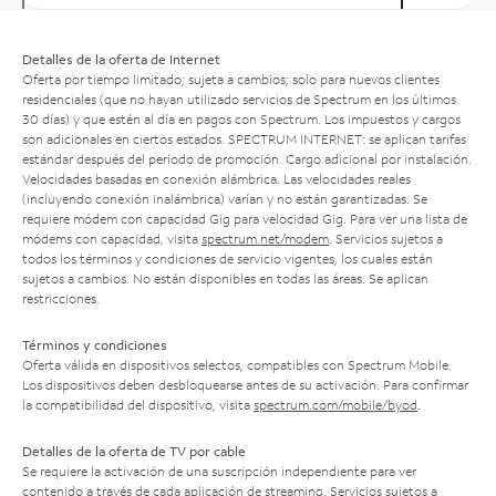
Detalles de la oferta de Internet
Oferta por tiempo limitado; sujeta a cambios; solo para nuevos clientes
residenciales (que no hayan utilizado servicios de Spectrum en los últimos
30 días) y que estén al día en pagos con Spectrum. Los impuestos y cargos
son adicionales en ciertos estados. SPECTRUM INTERNET: se aplican tarifas
estándar después del período de promoción. Cargo adicional por instalación.
Velocidades basadas en conexión alámbrica. Las velocidades reales
(incluyendo conexión inalámbrica) varían y no están garantizadas. Se
requiere módem con capacidad Gig para velocidad Gig. Para ver una lista de
módems con capacidad, visita
spectrum.net/modem
. Servicios sujetos a
todos los términos y condiciones de servicio vigentes, los cuales están
sujetos a cambios. No están disponibles en todas las áreas. Se aplican
restricciones.
Términos y condiciones
Oferta válida en dispositivos selectos, compatibles con Spectrum Mobile.
Los dispositivos deben desbloquearse antes de su activación. Para confirmar
la compatibilidad del dispositivo, visita
spectrum.com/mobile/byod
.
Detalles de la oferta de TV por cable
Se requiere la activación de una suscripción independiente para ver
contenido a través de cada aplicación de streaming. Servicios sujetos a