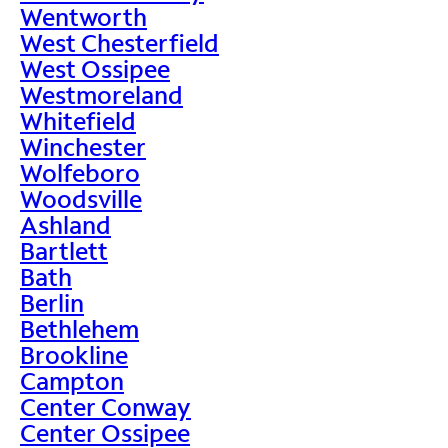
Wentworth
West Chesterfield
West Ossipee
Westmoreland
Whitefield
Winchester
Wolfeboro
Woodsville
Ashland
Bartlett
Bath
Berlin
Bethlehem
Brookline
Campton
Center Conway
Center Ossipee