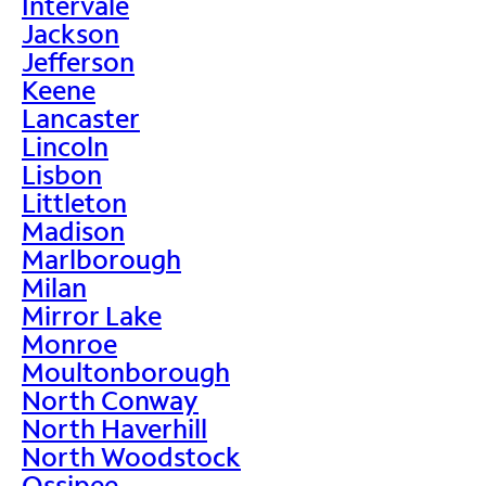
Intervale
Jackson
Jefferson
Keene
Lancaster
Lincoln
Lisbon
Littleton
Madison
Marlborough
Milan
Mirror Lake
Monroe
Moultonborough
North Conway
North Haverhill
North Woodstock
Ossipee