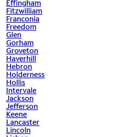
Effingham
Fitzwilliam
Franconia
Freedom
Glen
Gorham
Groveton
Haverhill
Hebron
Holderness
Hollis
Intervale
Jackson
Jefferson
Keene
Lancaster
Lincoln