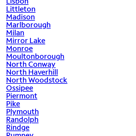
Lisbon
Littleton
Madison
Marlborough
Milan
Mirror Lake
Monroe
Moultonborough
North Conway
North Haverhill
North Woodstock
Ossipee
Piermont
Pike
Plymouth
Randolph
Rindge
Rumney