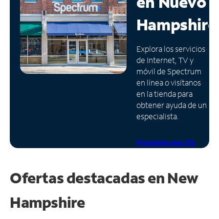
en
Nuevo
Administrar
Hampshire
cuenta
Encuentra
Explora los servicios
una
de Internet, TV y
tienda
móvil de Spectrum
en línea o visítanos
en la tienda para
obtener ayuda de un
especialista.
Programa una cita
Ofertas destacadas en
New
Hampshire