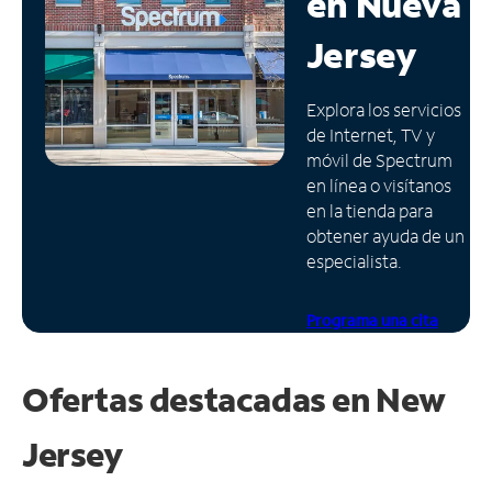
en
Nueva
Administrar
Jersey
cuenta
Encuentra
Explora los servicios
una
de Internet, TV y
tienda
móvil de Spectrum
en línea o visítanos
en la tienda para
obtener ayuda de un
especialista.
Programa una cita
Ofertas destacadas en
New
Jersey