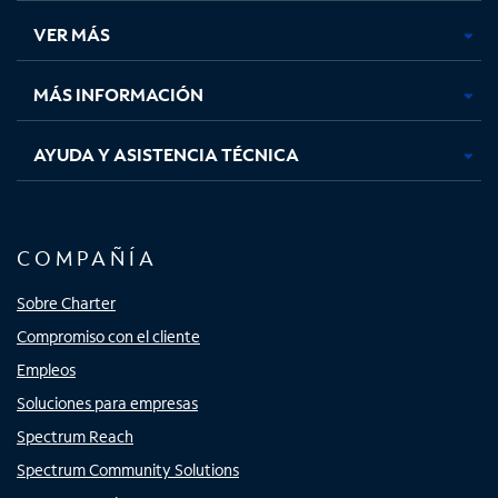
una
una
una
una
VER MÁS
pestaña
pestaña
pestaña
pestaña
nueva
nueva
nueva
nueva
MÁS INFORMACIÓN
AYUDA Y ASISTENCIA TÉCNICA
COMPAÑÍA
Sobre Charter
Compromiso con el cliente
Empleos
Soluciones para empresas
Spectrum Reach
Spectrum Community Solutions