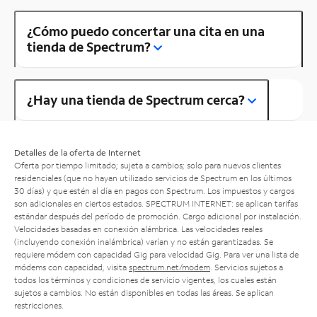
¿Cómo puedo concertar una cita en una
tienda de Spectrum?
¿Hay una tienda de Spectrum cerca?
Detalles de la oferta de Internet
Oferta por tiempo limitado; sujeta a cambios; solo para nuevos clientes
residenciales (que no hayan utilizado servicios de Spectrum en los últimos
30 días) y que estén al día en pagos con Spectrum. Los impuestos y cargos
son adicionales en ciertos estados. SPECTRUM INTERNET: se aplican tarifas
estándar después del período de promoción. Cargo adicional por instalación.
Velocidades basadas en conexión alámbrica. Las velocidades reales
(incluyendo conexión inalámbrica) varían y no están garantizadas. Se
requiere módem con capacidad Gig para velocidad Gig. Para ver una lista de
módems con capacidad, visita
spectrum.net/modem
. Servicios sujetos a
todos los términos y condiciones de servicio vigentes, los cuales están
sujetos a cambios. No están disponibles en todas las áreas. Se aplican
restricciones.