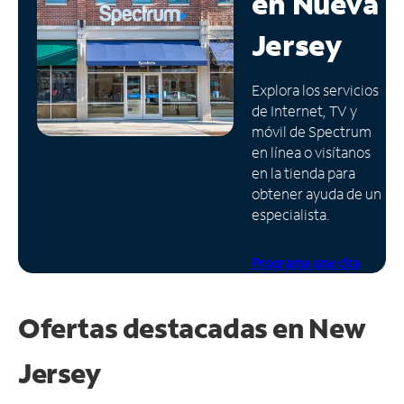
en
Nueva
Administrar
Jersey
cuenta
Encuentra
Explora los servicios
una
de Internet, TV y
tienda
móvil de Spectrum
en línea o visítanos
en la tienda para
obtener ayuda de un
especialista.
Programa una cita
Ofertas destacadas en
New
Jersey