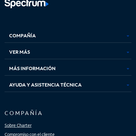
Facebook,
Instagram,
Youtube,
X,
se
se
se
se
COMPAÑÍA
abre
abre
abre
abre
en
en
en
en
una
una
una
una
VER MÁS
pestaña
pestaña
pestaña
pestaña
nueva
nueva
nueva
nueva
MÁS INFORMACIÓN
AYUDA Y ASISTENCIA TÉCNICA
COMPAÑÍA
Sobre Charter
Compromiso con el cliente