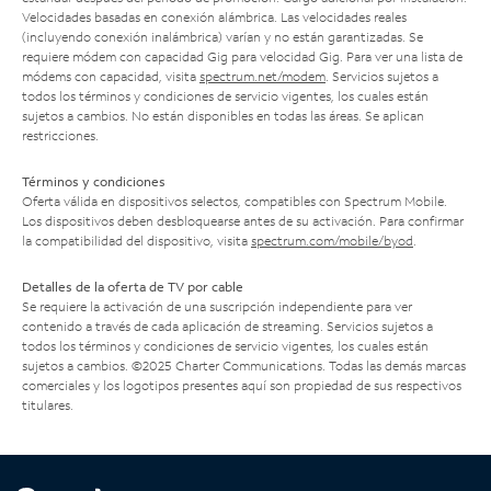
Velocidades basadas en conexión alámbrica. Las velocidades reales
(incluyendo conexión inalámbrica) varían y no están garantizadas. Se
requiere módem con capacidad Gig para velocidad Gig. Para ver una lista de
módems con capacidad, visita
spectrum.net/modem
. Servicios sujetos a
todos los términos y condiciones de servicio vigentes, los cuales están
sujetos a cambios. No están disponibles en todas las áreas. Se aplican
restricciones.
Términos y condiciones
Oferta válida en dispositivos selectos, compatibles con Spectrum Mobile.
Los dispositivos deben desbloquearse antes de su activación. Para confirmar
la compatibilidad del dispositivo, visita
spectrum.com/mobile/byod
.
Detalles de la oferta de TV por cable
Se requiere la activación de una suscripción independiente para ver
contenido a través de cada aplicación de streaming. Servicios sujetos a
todos los términos y condiciones de servicio vigentes, los cuales están
sujetos a cambios. ©2025 Charter Communications. Todas las demás marcas
comerciales y los logotipos presentes aquí son propiedad de sus respectivos
titulares.