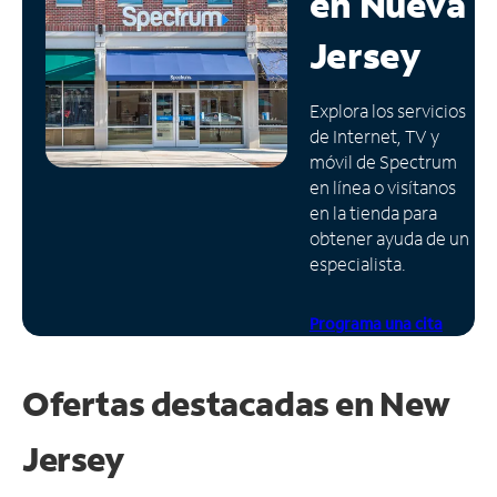
en
Nueva
Administrar
Jersey
cuenta
Encuentra
Explora los servicios
una
de Internet, TV y
tienda
móvil de Spectrum
en línea o visítanos
en la tienda para
obtener ayuda de un
especialista.
Programa una cita
Ofertas destacadas en
New
Jersey