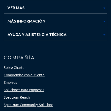
una
una
una
una
VER MÁS
pestaña
pestaña
pestaña
pestaña
nueva
nueva
nueva
nueva
MÁS INFORMACIÓN
AYUDA Y ASISTENCIA TÉCNICA
COMPAÑÍA
Sobre Charter
Compromiso con el cliente
Empleos
Soluciones para empresas
Spectrum Reach
Spectrum Community Solutions