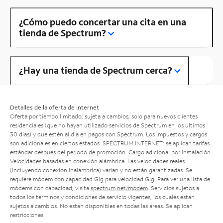
¿Cómo puedo concertar una cita en una
tienda de Spectrum?
¿Hay una tienda de Spectrum cerca?
Detalles de la oferta de Internet
Oferta por tiempo limitado; sujeta a cambios; solo para nuevos clientes
residenciales (que no hayan utilizado servicios de Spectrum en los últimos
30 días) y que estén al día en pagos con Spectrum. Los impuestos y cargos
son adicionales en ciertos estados. SPECTRUM INTERNET: se aplican tarifas
estándar después del período de promoción. Cargo adicional por instalación.
Velocidades basadas en conexión alámbrica. Las velocidades reales
(incluyendo conexión inalámbrica) varían y no están garantizadas. Se
requiere módem con capacidad Gig para velocidad Gig. Para ver una lista de
módems con capacidad, visita
spectrum.net/modem
. Servicios sujetos a
todos los términos y condiciones de servicio vigentes, los cuales están
sujetos a cambios. No están disponibles en todas las áreas. Se aplican
restricciones.