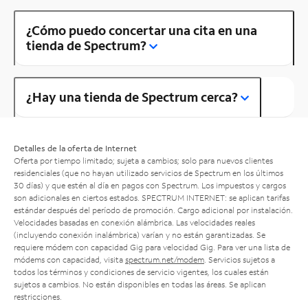
¿Cómo puedo concertar una cita en una
tienda de Spectrum?
¿Hay una tienda de Spectrum cerca?
Detalles de la oferta de Internet
Oferta por tiempo limitado; sujeta a cambios; solo para nuevos clientes
residenciales (que no hayan utilizado servicios de Spectrum en los últimos
30 días) y que estén al día en pagos con Spectrum. Los impuestos y cargos
son adicionales en ciertos estados. SPECTRUM INTERNET: se aplican tarifas
estándar después del período de promoción. Cargo adicional por instalación.
Velocidades basadas en conexión alámbrica. Las velocidades reales
(incluyendo conexión inalámbrica) varían y no están garantizadas. Se
requiere módem con capacidad Gig para velocidad Gig. Para ver una lista de
módems con capacidad, visita
spectrum.net/modem
. Servicios sujetos a
todos los términos y condiciones de servicio vigentes, los cuales están
sujetos a cambios. No están disponibles en todas las áreas. Se aplican
restricciones.