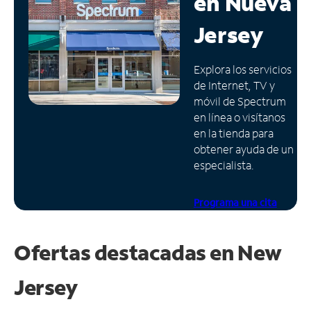
en
Nueva
Administrar
Jersey
cuenta
Encuentra
Explora los servicios
una
de Internet, TV y
tienda
móvil de Spectrum
en línea o visítanos
en la tienda para
obtener ayuda de un
especialista.
Programa una cita
Ofertas destacadas en
New
Jersey