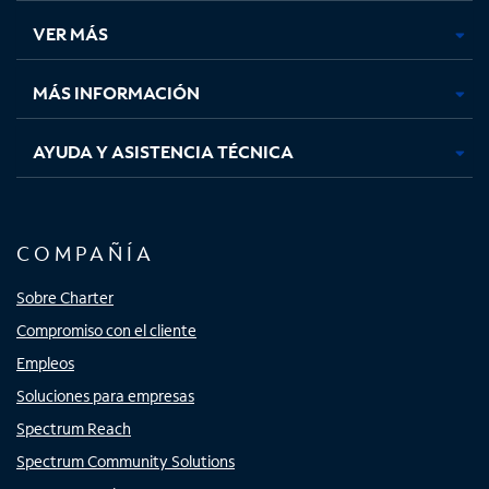
una
una
una
una
VER MÁS
pestaña
pestaña
pestaña
pestaña
nueva
nueva
nueva
nueva
MÁS INFORMACIÓN
AYUDA Y ASISTENCIA TÉCNICA
COMPAÑÍA
Sobre Charter
Compromiso con el cliente
Empleos
Soluciones para empresas
Spectrum Reach
Spectrum Community Solutions